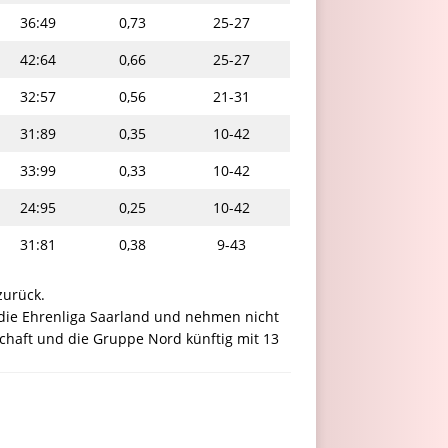
36:49
0,73
25-27
42:64
0,66
25-27
32:57
0,56
21-31
31:89
0,35
10-42
33:99
0,33
10-42
24:95
0,25
10-42
31:81
0,38
9-43
zurück.
 die Ehrenliga Saarland und nehmen nicht
schaft und die Gruppe Nord künftig mit 13