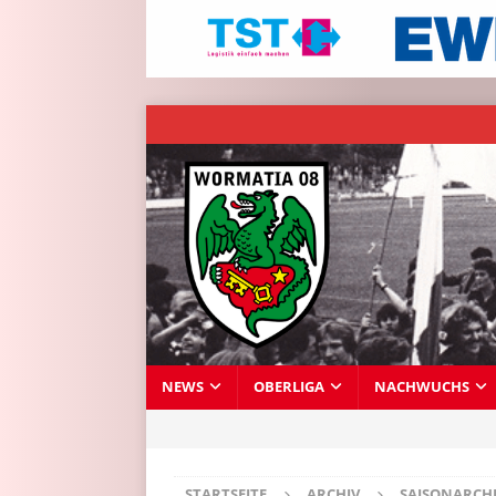
NEWS
OBERLIGA
NACHWUCHS
STARTSEITE
ARCHIV
SAISONARCH