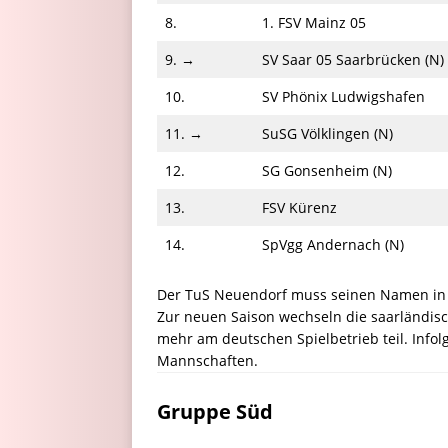
8.
1. FSV Mainz 05
9. →
SV Saar 05 Saarbrücken (N)
10.
SV Phönix Ludwigshafen
11. →
SuSG Völklingen (N)
12.
SG Gonsenheim (N)
13.
FSV Kürenz
14.
SpVgg Andernach (N)
Der TuS Neuendorf muss seinen Namen in S
Zur neuen Saison wechseln die saarländisc
mehr am deutschen Spielbetrieb teil. Info
Mannschaften.
Gruppe Süd