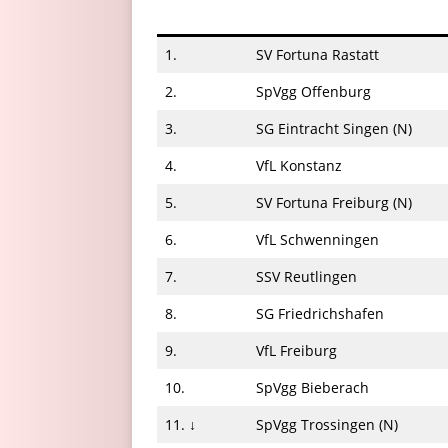
1.
SV Fortuna Rastatt
2.
SpVgg Offenburg
3.
SG Eintracht Singen (N)
4.
VfL Konstanz
5.
SV Fortuna Freiburg (N)
6.
VfL Schwenningen
7.
SSV Reutlingen
8.
SG Friedrichshafen
9.
VfL Freiburg
10.
SpVgg Bieberach
11. ↓
SpVgg Trossingen (N)