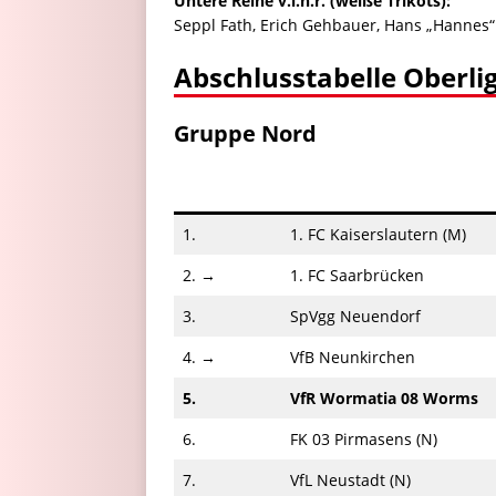
Untere Reihe v.l.n.r. (weiße Trikots):
Seppl Fath, Erich Gehbauer, Hans „Hannes“
Abschlusstabelle Oberli
Gruppe Nord
1.
1. FC Kaiserslautern (M)
2. →
1. FC Saarbrücken
3.
SpVgg Neuendorf
4. →
VfB Neunkirchen
5.
VfR Wormatia 08 Worms
6.
FK 03 Pirmasens (N)
7.
VfL Neustadt (N)