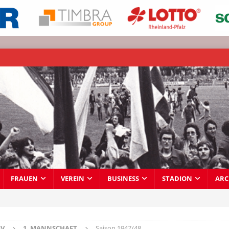
FRAUEN
VEREIN
BUSINESS
STADION
ARC
IV
1. MANNSCHAFT
Saison 1947/48