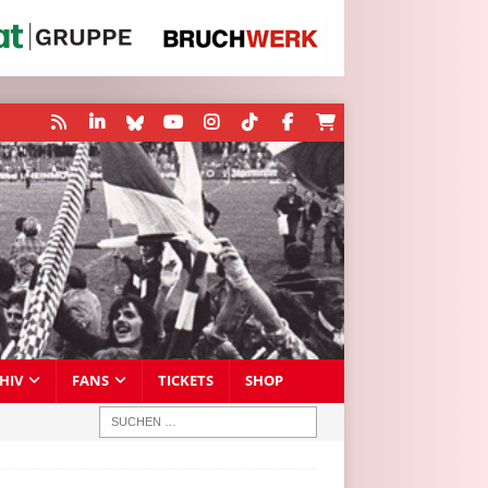
HIV
FANS
TICKETS
SHOP