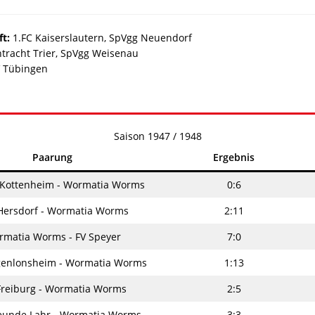
t:
1.FC Kaiserslautern, SpVgg Neuendorf
tracht Trier, SpVgg Weisenau
V Tübingen
Saison 1947 / 1948
Paarung
Ergebnis
 Kottenheim - Wormatia Worms
0:6
Hersdorf - Wormatia Worms
2:11
matia Worms - FV Speyer
7:0
genlonsheim - Wormatia Worms
1:13
Freiburg - Wormatia Worms
2:5
reunde Lahr - Wormatia Worms
3:3