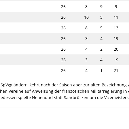
26
8
9
9
26
10
5
11
26
8
5
13
26
3
4
19
26
4
2
20
26
3
4
19
26
4
1
21
pVgg ändern, kehrt nach der Saison aber zur alten Bezeichnung 
hen Vereine auf Anweisung der französischen Militärregierung in
lgedessen spielte Neuendorf statt Saarbrücken um die Vizemeister