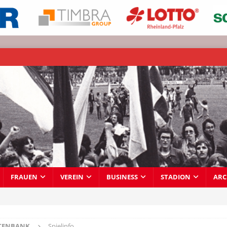
FRAUEN
VEREIN
BUSINESS
STADION
ARC
TENBANK
Spielinfo