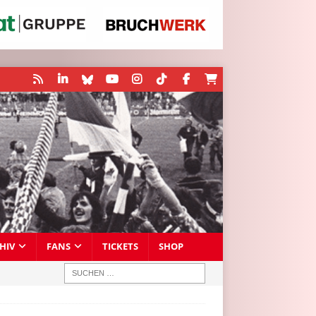
HIV
FANS
TICKETS
SHOP