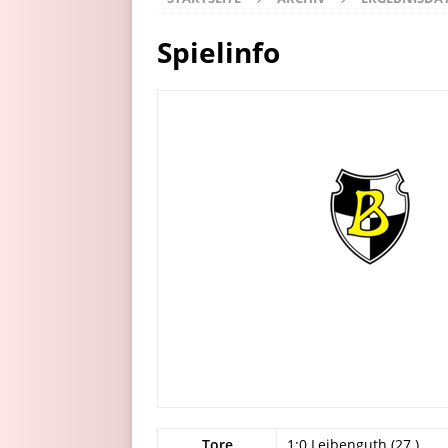
Spielinfo
Tore
1:0 Leibenguth (27.)