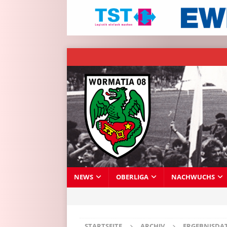
NEWS
OBERLIGA
NACHWUCHS
STARTSEITE
ARCHIV
ERGEBNISDA