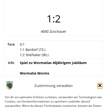
1:2
4000 Zuschauer
Tore
0:1
1:1 Bardorf (73.)
1:2 Stiefvater (90.)
Info
Spiel zu Wormatias 40jährigem Jubiläum
Wormatia Worms
Frucht – H. Kern, Stache (46. J. Holl) – Hammer,
Selbert, L. Sattler (46. Mechnig) – E. Vogt, H. Vogt,
Zustimmung verwalten
Blankenberger, Bardorf, H. Müller.
Um dir ein optimales Erlebnis zu bieten, verwenden wir Technologien wie
VfR Mannheim
Cookies, um Geräteinformationen zu speichern und/oder darauf
Jöckel – Senk, Rühm, de la Vigne, Rößling, Müller,
zuzugreifen. Wenn du diesen Technologien zustimmst, können wir Daten