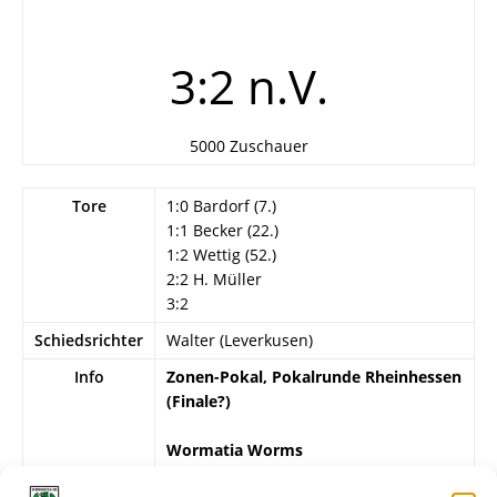
3:2 n.V.
5000 Zuschauer
Tore
1:0 Bardorf (7.)
1:1 Becker (22.)
1:2 Wettig (52.)
2:2 H. Müller
3:2
Schiedsrichter
Walter (Leverkusen)
Info
Zonen-Pokal, Pokalrunde Rheinhessen
(Finale?)
Wormatia Worms
E. Herold, L. Sattler, Bardorf, H. Müller…