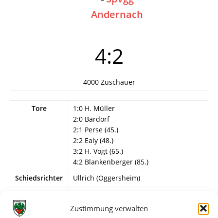
Andernach
4:2
4000 Zuschauer
Tore
1:0 H. Müller
2:0 Bardorf
2:1 Perse (45.)
2:2 Ealy (48.)
3:2 H. Vogt (65.)
4:2 Blankenberger (85.)
Schiedsrichter
Ullrich (Oggersheim)
Info
Wormatia Worms
G. Müller – R. Müller, H. Kern – L.
Zustimmung verwalten
Sattler, Hammer, W. Selbert – E. Vogt, H.