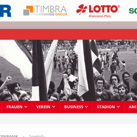
FRAUEN
VEREIN
BUSINESS
STADION
ARC
TENBANK
Spielinfo