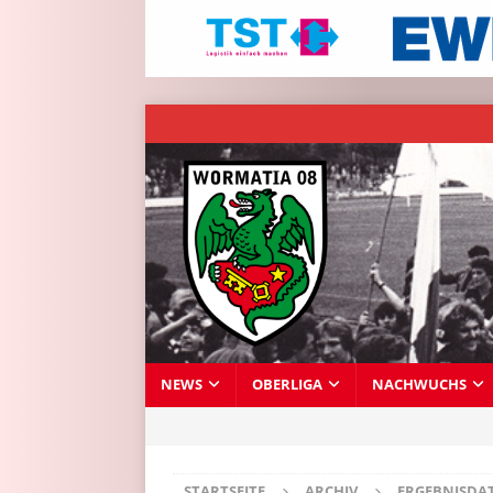
NEWS
OBERLIGA
NACHWUCHS
STARTSEITE
ARCHIV
ERGEBNISDA