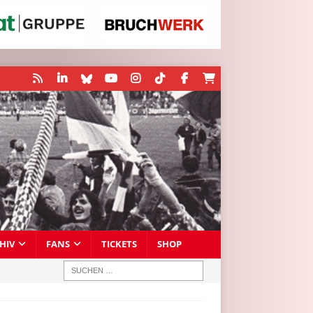
HIV
FANS
TICKETS
SHOP