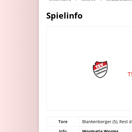
Spielinfo
T
Tore
Blankenberger (5), Rest du
Info
Wormatia Worms