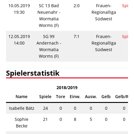
10.05.2019
SC 13 Bad
2:0
Frauen-
Spieli
19:30
Neuenahr -
Regionalliga
Wormatia
Südwest
Worms (F)
12.05.2019
SG 99
7:1
Frauen-
Spieli
14:00
Andernach -
Regionalliga
Wormatia
Südwest
Worms (F)
Spielerstatistik
2018/2019
Name
Spiele
Tore
Einw.
Ausw.
Gelb
Gelb/Rot
Isabelle Bätz
24
0
0
0
0
0
Sophie
21
0
8
5
0
0
Becke