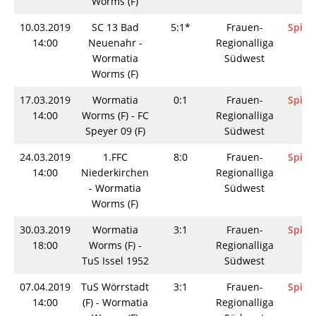
Worms (F)
10.03.2019
SC 13 Bad
5:1*
Frauen-
Spieli
14:00
Neuenahr -
Regionalliga
Wormatia
Südwest
Worms (F)
17.03.2019
Wormatia
0:1
Frauen-
Spieli
14:00
Worms (F) - FC
Regionalliga
Speyer 09 (F)
Südwest
24.03.2019
1.FFC
8:0
Frauen-
Spieli
14:00
Niederkirchen
Regionalliga
- Wormatia
Südwest
Worms (F)
30.03.2019
Wormatia
3:1
Frauen-
Spieli
18:00
Worms (F) -
Regionalliga
TuS Issel 1952
Südwest
07.04.2019
TuS Wörrstadt
3:1
Frauen-
Spieli
14:00
(F) - Wormatia
Regionalliga