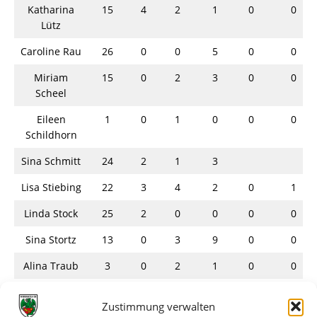
Katharina
15
4
2
1
0
0
Lütz
Caroline Rau
26
0
0
5
0
0
Miriam
15
0
2
3
0
0
Scheel
Eileen
1
0
1
0
0
0
Schildhorn
Sina Schmitt
24
2
1
3
Lisa Stiebing
22
3
4
2
0
1
Linda Stock
25
2
0
0
0
0
Sina Stortz
13
0
3
9
0
0
Alina Traub
3
0
2
1
0
0
Saskia
9
0
4
2
0
0
Zustimmung verwalten
Unrath