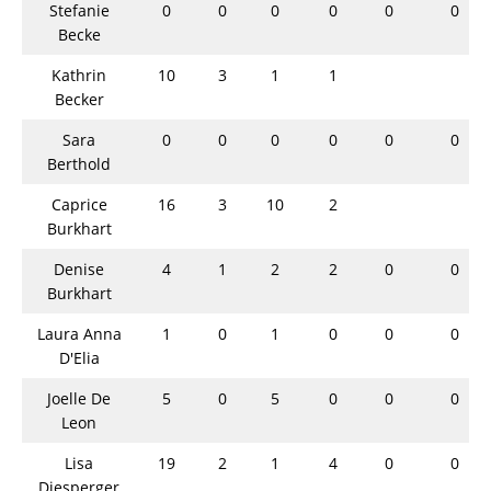
Stefanie
0
0
0
0
0
0
Becke
Kathrin
10
3
1
1
Becker
Sara
0
0
0
0
0
0
Berthold
Caprice
16
3
10
2
Burkhart
Denise
4
1
2
2
0
0
Burkhart
Laura Anna
1
0
1
0
0
0
D'Elia
Joelle De
5
0
5
0
0
0
Leon
Lisa
19
2
1
4
0
0
Diesperger