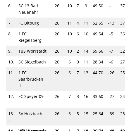
6.
SC 13 Bad
26
10
7
9
49:50
-1
37
Neuenahr
7.
FC Bitburg
26
11
4
11
52:65
-13
37
8.
1.FC
26
10
6
10
49:54
-5
36
Riegelsberg
9.
TuS Wörrstadt
26
10
2
14
59:66
-7
32
10.
SC Siegelbach
26
6
9
11
28:34
-6
27
11.
1.FC
26
6
7
13
44:70
-26
25
Saarbrücken
II
12.
FC Speyer 09
26
7
3
16
33:60
-27
24
↓
13.
SV Holzbach
26
6
5
15
25:64
-39
23
↓
14.
VfR Wormatia
26
1
7
18
26:74
-48
10