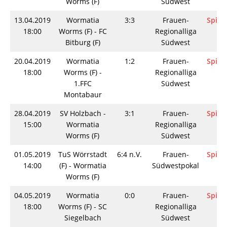
Worms (F)
Südwest
13.04.2019
Wormatia
3:3
Frauen-
Spieli
18:00
Worms (F) - FC
Regionalliga
Bitburg (F)
Südwest
20.04.2019
Wormatia
1:2
Frauen-
Spieli
18:00
Worms (F) -
Regionalliga
1.FFC
Südwest
Montabaur
28.04.2019
SV Holzbach -
3:1
Frauen-
Spieli
15:00
Wormatia
Regionalliga
Worms (F)
Südwest
01.05.2019
TuS Wörrstadt
6:4 n.V.
Frauen-
Spieli
14:00
(F) - Wormatia
Südwestpokal
Worms (F)
04.05.2019
Wormatia
0:0
Frauen-
Spieli
18:00
Worms (F) - SC
Regionalliga
Siegelbach
Südwest