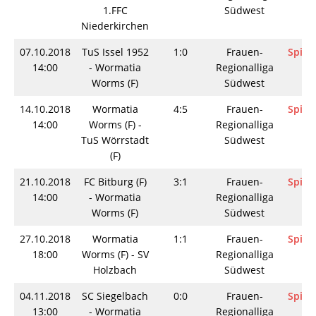
1.FFC
Südwest
Niederkirchen
07.10.2018
TuS Issel 1952
1:0
Frauen-
Spieli
14:00
- Wormatia
Regionalliga
Worms (F)
Südwest
14.10.2018
Wormatia
4:5
Frauen-
Spieli
14:00
Worms (F) -
Regionalliga
TuS Wörrstadt
Südwest
(F)
21.10.2018
FC Bitburg (F)
3:1
Frauen-
Spieli
14:00
- Wormatia
Regionalliga
Worms (F)
Südwest
27.10.2018
Wormatia
1:1
Frauen-
Spieli
18:00
Worms (F) - SV
Regionalliga
Holzbach
Südwest
04.11.2018
SC Siegelbach
0:0
Frauen-
Spieli
13:00
- Wormatia
Regionalliga