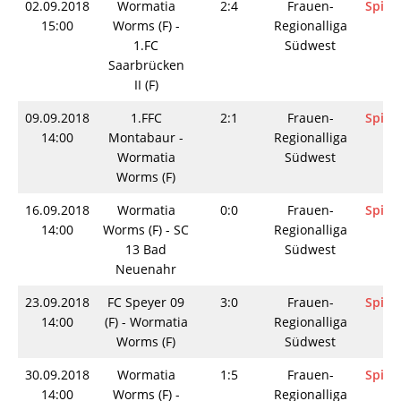
02.09.2018
Wormatia
2:4
Frauen-
Spieli
15:00
Worms (F) -
Regionalliga
1.FC
Südwest
Saarbrücken
II (F)
09.09.2018
1.FFC
2:1
Frauen-
Spieli
14:00
Montabaur -
Regionalliga
Wormatia
Südwest
Worms (F)
16.09.2018
Wormatia
0:0
Frauen-
Spieli
14:00
Worms (F) - SC
Regionalliga
13 Bad
Südwest
Neuenahr
23.09.2018
FC Speyer 09
3:0
Frauen-
Spieli
14:00
(F) - Wormatia
Regionalliga
Worms (F)
Südwest
30.09.2018
Wormatia
1:5
Frauen-
Spieli
14:00
Worms (F) -
Regionalliga