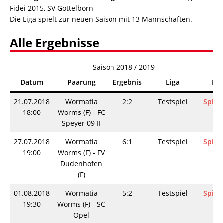
Fidei 2015, SV Göttelborn
Die Liga spielt zur neuen Saison mit 13 Mannschaften.
Alle Ergebnisse
Saison 2018 / 2019
Datum
Paarung
Ergebnis
Liga
Inf
21.07.2018
Wormatia
2:2
Testspiel
Spieli
18:00
Worms (F) - FC
Speyer 09 II
27.07.2018
Wormatia
6:1
Testspiel
Spieli
19:00
Worms (F) - FV
Dudenhofen
(F)
01.08.2018
Wormatia
5:2
Testspiel
Spieli
19:30
Worms (F) - SC
Opel