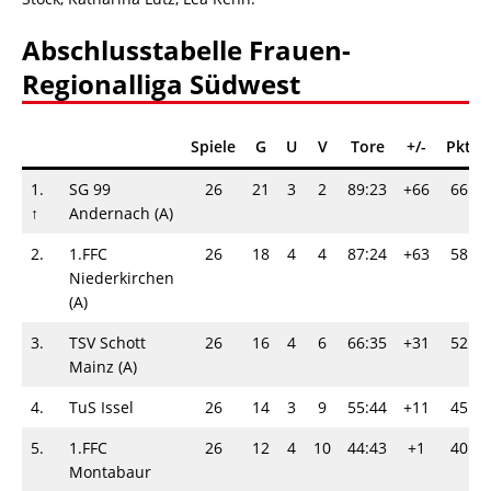
Abschlusstabelle Frauen-
Regionalliga Südwest
Spiele
G
U
V
Tore
+/-
Pkt
1.
SG 99
26
21
3
2
89:23
+66
66
↑
Andernach (A)
2.
1.FFC
26
18
4
4
87:24
+63
58
Niederkirchen
(A)
3.
TSV Schott
26
16
4
6
66:35
+31
52
Mainz (A)
4.
TuS Issel
26
14
3
9
55:44
+11
45
5.
1.FFC
26
12
4
10
44:43
+1
40
Montabaur