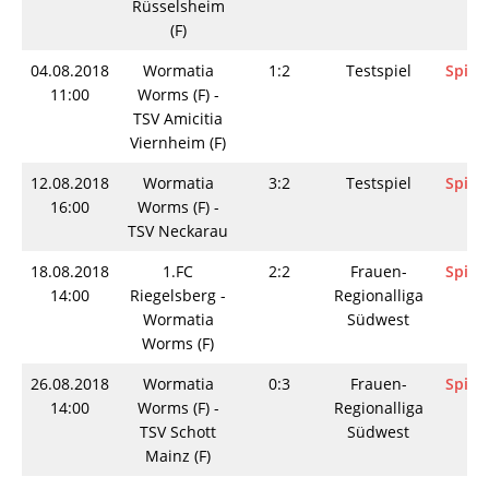
Rüsselsheim
(F)
04.08.2018
Wormatia
1:2
Testspiel
Spieli
11:00
Worms (F) -
TSV Amicitia
Viernheim (F)
12.08.2018
Wormatia
3:2
Testspiel
Spieli
16:00
Worms (F) -
TSV Neckarau
18.08.2018
1.FC
2:2
Frauen-
Spieli
14:00
Riegelsberg -
Regionalliga
Wormatia
Südwest
Worms (F)
26.08.2018
Wormatia
0:3
Frauen-
Spieli
14:00
Worms (F) -
Regionalliga
TSV Schott
Südwest
Mainz (F)