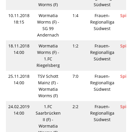
Worms (F)
Südwest
10.11.2018
Wormatia
1:4
Frauen-
Spieli
18:15
Worms (F) -
Regionalliga
SG 99
Südwest
Andernach
18.11.2018
Wormatia
1:2
Frauen-
Spieli
14:00
Worms (F) -
Regionalliga
1.FC
Südwest
Riegelsberg
25.11.2018
TSV Schott
7:0
Frauen-
Spieli
14:00
Mainz (F) -
Regionalliga
Wormatia
Südwest
Worms (F)
24.02.2019
1.FC
2:2
Frauen-
Spieli
14:00
Saarbrücken
Regionalliga
II (F) -
Südwest
Wormatia