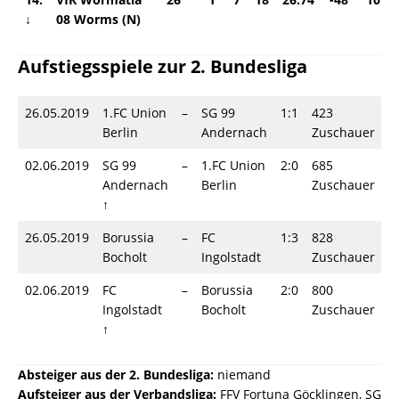
↓
08 Worms (N)
Aufstiegsspiele zur 2. Bundesliga
26.05.2019
1.FC Union
–
SG 99
1:1
423
Berlin
Andernach
Zuschauer
02.06.2019
SG 99
–
1.FC Union
2:0
685
Andernach
Berlin
Zuschauer
↑
26.05.2019
Borussia
–
FC
1:3
828
Bocholt
Ingolstadt
Zuschauer
02.06.2019
FC
–
Borussia
2:0
800
Ingolstadt
Bocholt
Zuschauer
↑
Absteiger aus der 2. Bundesliga:
niemand
Aufsteiger aus der Verbandsliga:
FFV Fortuna Göcklingen, SG