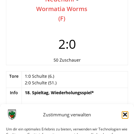
Wormatia Worms
(F)
2:0
50 Zuschauer
Tore
1:0 Schulte (6.)
2:0 Schulte (51.)
Info
18. Spieltag, Wiederholungsspiel*
Wormatia Worms
Bätz – Stock, Rau, S. Schmitt (60. So. Becke),
Zustimmung verwalten
Diesperger, Scheel, Stiebing, Flatter (69. C.
Burkhart), Unrath (46. Heinz), Zelt, Lovecchio.
Um dir ein optimales Erlebnis zu bieten, verwenden wir Technologien wie