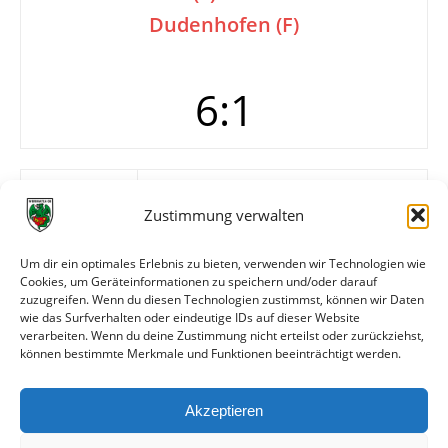
Dudenhofen (F)
6:1
Tore
0:1 Liotta (30.)
1:1 Becker (46.)
Zustimmung verwalten
2:1 Greiner (57.)
3:1 Lütz (66.)
Um dir ein optimales Erlebnis zu bieten, verwenden wir Technologien wie
4:1 Lütz (72.)
Cookies, um Geräteinformationen zu speichern und/oder darauf
5:1 Lütz (73.)
zuzugreifen. Wenn du diesen Technologien zustimmst, können wir Daten
6:1 Becker (77.)
wie das Surfverhalten oder eindeutige IDs auf dieser Website
verarbeiten. Wenn du deine Zustimmung nicht erteilst oder zurückziehst,
können bestimmte Merkmale und Funktionen beeinträchtigt werden.
Weitere Daten
Akzeptieren
Alle bisherigen Partien der beiden Mannschaften
anzeigen