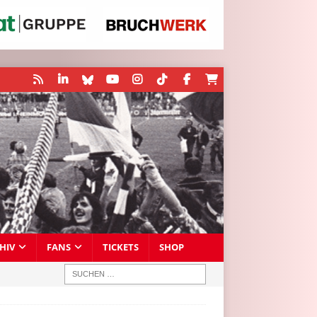
HIV
FANS
TICKETS
SHOP