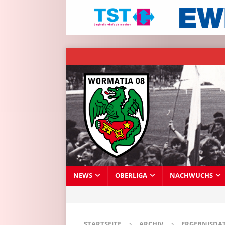
NEWS
OBERLIGA
NACHWUCHS
STARTSEITE
ARCHIV
ERGEBNISDA