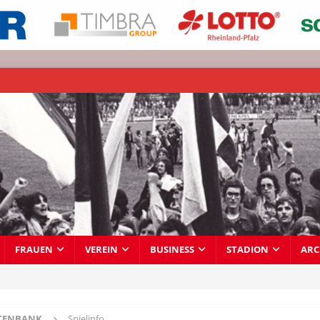
FRAUEN
VEREIN
BUSINESS
STADION
ARC
TENBANK
Spielinfo