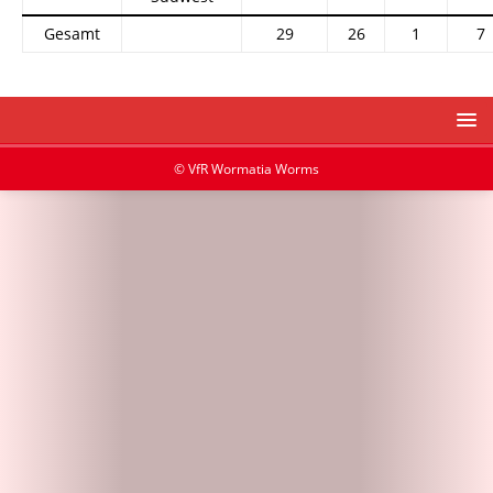
Gesamt
29
26
1
7
© VfR Wormatia Worms