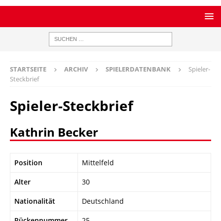
STARTSEITE
ARCHIV
SPIELERDATENBANK
Spieler-
Steckbrief
Spieler-Steckbrief
Kathrin Becker
Position
Mittelfeld
Alter
30
Nationalität
Deutschland
Rückennummer
25