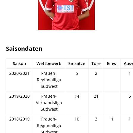
Saisondaten
Saison
Wettbewerb
Einsätze
Tore
Einw.
Aus
2020/2021
Frauen-
5
2
1
Regionalliga
Südwest
2019/2020
Frauen-
14
21
5
Verbandsliga
Südwest
2018/2019
Frauen-
10
3
1
1
Regionalliga
Südwest