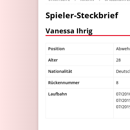
Spieler-Steckbrief
Vanessa Ihrig
Position
Abweh
Alter
28
Nationalität
Deutsc
Rückennummer
8
Laufbahn
07/201
07/201
07/201