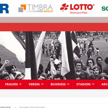
FRAUEN
VEREIN
BUSINESS
STADION
ARC
ENBANK
Spieler-Steckbrief