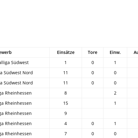
ewerb
Einsätze
Tore
Einw.
A
lliga Südwest
1
0
1
ga Südwest Nord
11
0
0
ga Südwest Nord
11
0
0
ga Rheinhessen
8
2
ga Rheinhessen
15
1
ga Rheinhessen
9
ga Rheinhessen
4
0
1
ga Rheinhessen
7
0
0