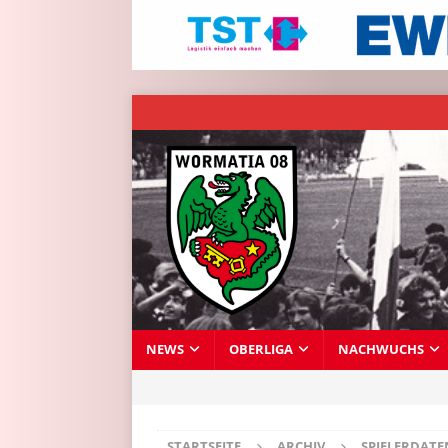
NEWS
OBERLIGA
NACHWUCHS
STARTSEITE
ARCHIV
SPIELERDAT