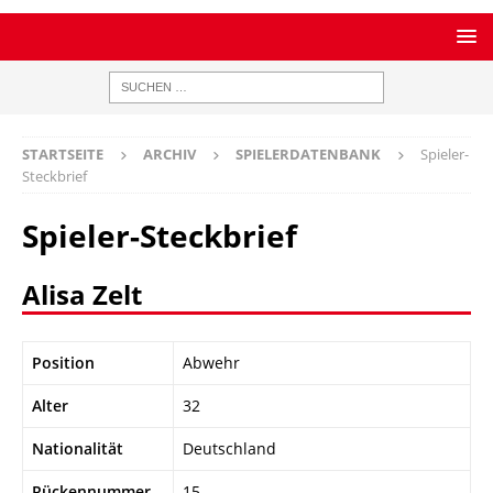
STARTSEITE
ARCHIV
SPIELERDATENBANK
Spieler-
Steckbrief
Spieler-Steckbrief
Alisa Zelt
Position
Abwehr
Alter
32
Nationalität
Deutschland
Rückennummer
15