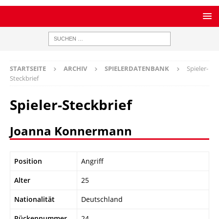
STARTSEITE
ARCHIV
SPIELERDATENBANK
Spieler-
Steckbrief
Spieler-Steckbrief
Joanna Konnermann
Position
Angriff
Alter
25
Nationalität
Deutschland
Rückennummer
24