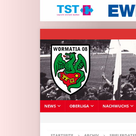
NEWS
OBERLIGA
NACHWUCHS
STARTSEITE
ARCHIV
SPIELERDAT