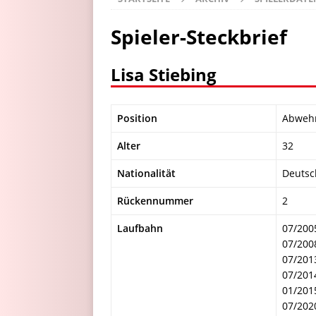
Spieler-Steckbrief
Lisa Stiebing
Position
Abweh
Alter
32
Nationalität
Deutsc
Rückennummer
2
Laufbahn
07/200
07/200
07/201
07/201
01/201
07/202