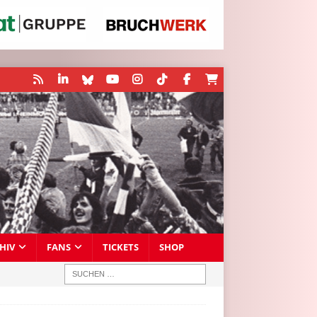
HIV
FANS
TICKETS
SHOP