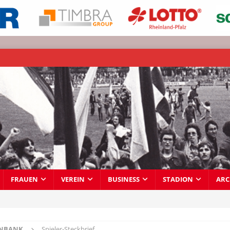
FRAUEN
VEREIN
BUSINESS
STADION
ARC
ENBANK
Spieler-Steckbrief