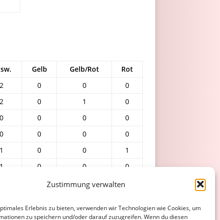
sw.
Gelb
Gelb/Rot
Rot
2
0
0
0
2
0
1
0
0
0
0
0
0
0
0
0
1
0
0
1
1
0
0
0
0
0
0
0
Zustimmung verwalten
0
0
0
0
optimales Erlebnis zu bieten, verwenden wir Technologien wie Cookies, um
0
0
0
0
mationen zu speichern und/oder darauf zuzugreifen. Wenn du diesen