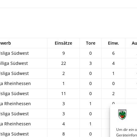
ewerb
Einsätze
Tore
Einw.
Au
sliga Südwest
9
0
6
lliga Südwest
22
3
4
sliga Südwest
2
0
1
ga Rheinhessen
1
0
0
sliga Südwest
11
0
2
ga Rheinhessen
3
1
0
sliga Südwest
3
0
2
ga Rheinhessen
4
1
0
Um dir ein 
sliga Südwest
8
0
1
Geräteinfor