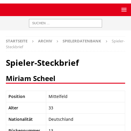
STARTSEITE
ARCHIV
SPIELERDATENBANK
Spieler-
Steckbrief
Spieler-Steckbrief
Miriam Scheel
Position
Mittelfeld
Alter
33
Nationalität
Deutschland
Rückennummer
13