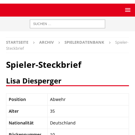
STARTSEITE
ARCHIV
SPIELERDATENBANK
Spieler-
Steckbrief
Spieler-Steckbrief
Lisa Diesperger
Position
Abwehr
Alter
35
Nationalität
Deutschland
Rückennummer
10