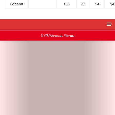
Gesamt
150
23
14
14
© VfR Wormatia Worms