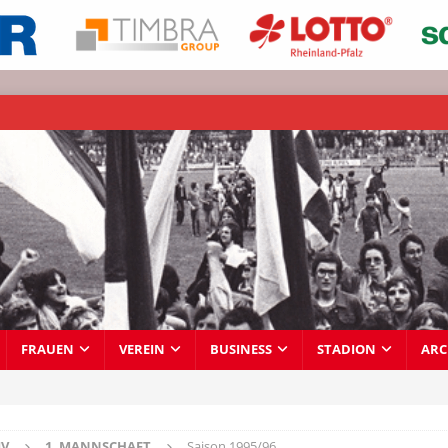
FRAUEN
VEREIN
BUSINESS
STADION
ARC
IV
1. MANNSCHAFT
Saison 1995/96