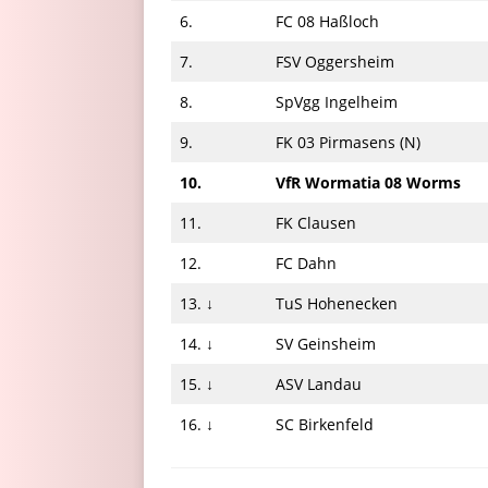
6.
FC 08 Haßloch
7.
FSV Oggersheim
8.
SpVgg Ingelheim
9.
FK 03 Pirmasens (N)
10.
VfR Wormatia 08 Worms
11.
FK Clausen
12.
FC Dahn
13. ↓
TuS Hohenecken
14. ↓
SV Geinsheim
15. ↓
ASV Landau
16. ↓
SC Birkenfeld