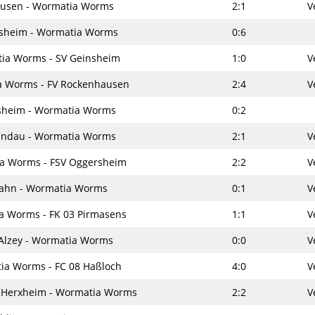
ausen - Wormatia Worms
2:1
V
sheim - Wormatia Worms
0:6
ia Worms - SV Geinsheim
1:0
V
 Worms - FV Rockenhausen
2:4
V
lsheim - Wormatia Worms
0:2
andau - Wormatia Worms
2:1
V
a Worms - FSV Oggersheim
2:2
V
ahn - Wormatia Worms
0:1
V
a Worms - FK 03 Pirmasens
1:1
V
lzey - Wormatia Worms
0:0
V
ia Worms - FC 08 Haßloch
4:0
V
a Herxheim - Wormatia Worms
2:2
V