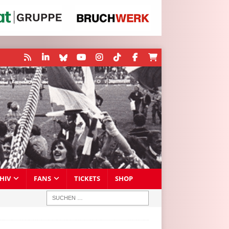
HIV
FANS
TICKETS
SHOP