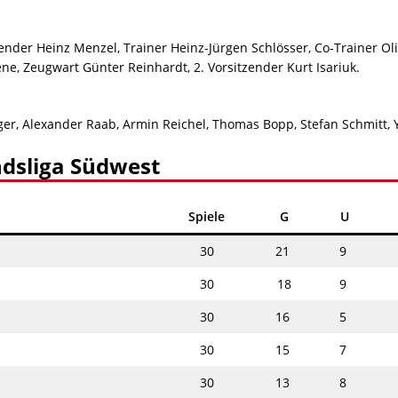
zender Heinz Menzel, Trainer Heinz-Jürgen Schlösser, Co-Trainer Oli
ene, Zeugwart Günter Reinhardt, 2. Vorsitzender Kurt Isariuk.
r, Alexander Raab, Armin Reichel, Thomas Bopp, Stefan Schmitt, 
ndsliga Südwest
Spiele
G
U
30
21
9
30
18
9
30
16
5
30
15
7
30
13
8