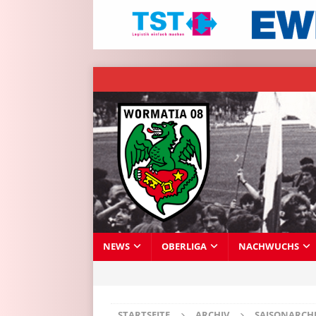
NEWS
OBERLIGA
NACHWUCHS
STARTSEITE
ARCHIV
SAISONARCH