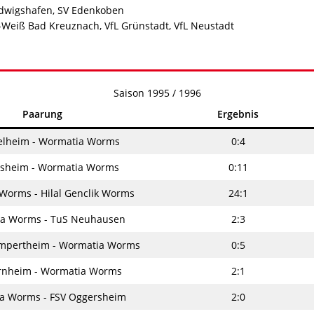
dwigshafen, SV Edenkoben
Weiß Bad Kreuznach, VfL Grünstadt, VfL Neustadt
Saison 1995 / 1996
Paarung
Ergebnis
selheim - Wormatia Worms
0:4
rsheim - Wormatia Worms
0:11
Worms - Hilal Genclik Worms
24:1
a Worms - TuS Neuhausen
2:3
mpertheim - Wormatia Worms
0:5
ernheim - Wormatia Worms
2:1
a Worms - FSV Oggersheim
2:0