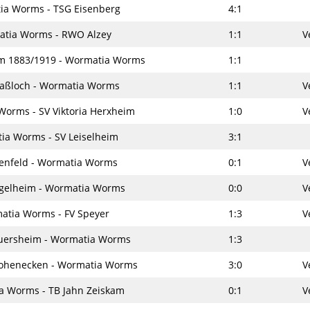
ia Worms - TSG Eisenberg
4:1
tia Worms - RWO Alzey
1:1
V
m 1883/1919 - Wormatia Worms
1:1
Haßloch - Wormatia Worms
1:1
V
orms - SV Viktoria Herxheim
1:0
V
ia Worms - SV Leiselheim
3:1
kenfeld - Wormatia Worms
0:1
V
ngelheim - Wormatia Worms
0:0
V
atia Worms - FV Speyer
1:3
V
uersheim - Wormatia Worms
1:3
ohenecken - Wormatia Worms
3:0
V
a Worms - TB Jahn Zeiskam
0:1
V