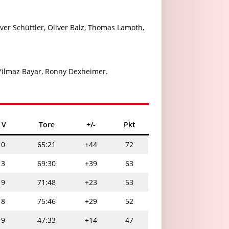
ver Schüttler, Oliver Balz, Thomas Lamoth,
Yilmaz Bayar, Ronny Dexheimer.
V
Tore
+/-
Pkt
0
65:21
+44
72
3
69:30
+39
63
9
71:48
+23
53
8
75:46
+29
52
9
47:33
+14
47