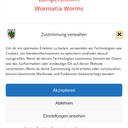
Wormatia Worms
0:5
Zustimmung verwalten
200 Zuschauer
Um dir ein optimales Erlebnis zu bieten, verwenden wir Technologien wie
Cookies, um Geräteinformationen zu speichern und/oder darauf
zuzugreifen. Wenn du diesen Technologien zustimmst, können wir Daten
Info
Hans-Pfeiffer-Gedächtnisturnier in Lampertheim
wie das Surfverhalten oder eindeutige IDs auf dieser Website
verarbeiten. Wenn du deine Zustimmung nicht erteilst oder zurückziehst,
können bestimmte Merkmale und Funktionen beeinträchtigt werden.
Weitere Daten
Akzeptieren
Alle bisherigen Partien der beiden Mannschaften
anzeigen
Ablehnen
Einstellungen ansehen