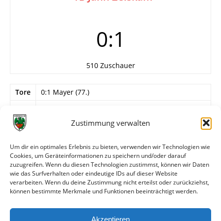
0:1
510 Zuschauer
Tore
0:1 Mayer (77.)
Info
8. Spieltag
Zustimmung verwalten
Wormatia Worms
Reichel – Dexheimer, Mager (55. Raab), Reeb,
Um dir ein optimales Erlebnis zu bieten, verwenden wir Technologien wie
Lauermann, Bayar, Jünger (80. Bäcker), Zimmer,
Cookies, um Geräteinformationen zu speichern und/oder darauf
Graber, S. Schmitt (75. M. Fröhlich), Malkoc.
zuzugreifen. Wenn du diesen Technologien zustimmst, können wir Daten
Trainer: Schlösser.
wie das Surfverhalten oder eindeutige IDs auf dieser Website
verarbeiten. Wenn du deine Zustimmung nicht erteilst oder zurückziehst,
können bestimmte Merkmale und Funktionen beeinträchtigt werden.
Weitere Daten
Akzeptieren
Alle bisherigen Partien der beiden Mannschaften