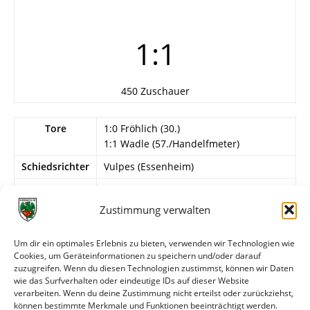
1:1
450 Zuschauer
Tore
1:0 Fröhlich (30.)
1:1 Wadle (57./Handelfmeter)
Schiedsrichter
Vulpes (Essenheim)
Info
15. Spieltag
Zustimmung verwalten
Wormatia Worms
Reichel – Jünger (64. Bayar), Mager,
Um dir ein optimales Erlebnis zu bieten, verwenden wir Technologien wie
Reeb, Merz (85. Lamoth), Balz (46.
Cookies, um Geräteinformationen zu speichern und/oder darauf
Malkoc), M. Fröhlich, Zimmer, Graber, S.
zuzugreifen. Wenn du diesen Technologien zustimmst, können wir Daten
Schmitt, T. Bopp. Trainer: Schlösser.
wie das Surfverhalten oder eindeutige IDs auf dieser Website
verarbeiten. Wenn du deine Zustimmung nicht erteilst oder zurückziehst,
können bestimmte Merkmale und Funktionen beeinträchtigt werden.