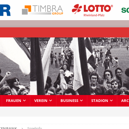
FRAUEN
VEREIN
BUSINESS
STADION
ARC
TENBANK
Spielinfo