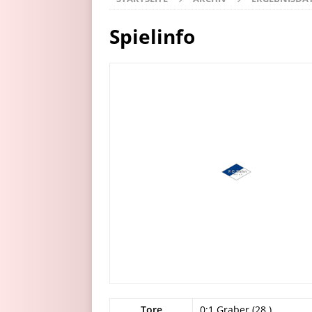
Spielinfo
Tore
0:1 Graber (28.)