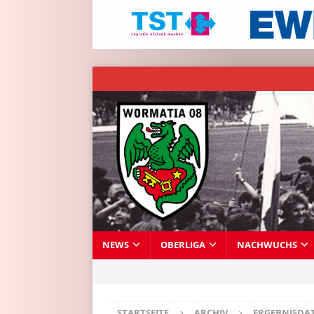
NEWS
OBERLIGA
NACHWUCHS
STARTSEITE
ARCHIV
ERGEBNISDA