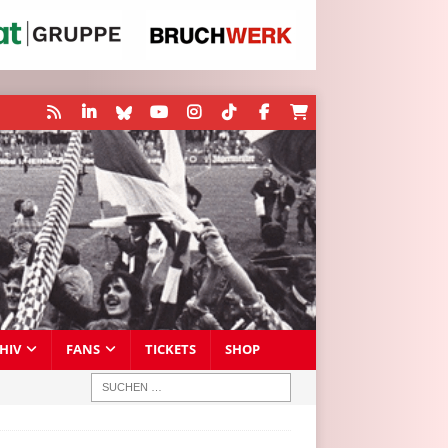
HIV
FANS
TICKETS
SHOP