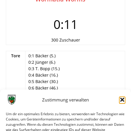
0:11
300 Zuschauer
Tore
0:1 Bäcker (5.)
0:2 Jünger (6.)
0:3 T. Bopp (15.)
0:4 Bäcker (16.)
0:5 Bäcker (30.)
0:6 Bäcker (46.)
0:7 Bayar (55.)
Zustimmung verwalten
0:8 Dexheimer (60.)
0:9 Mager (77.)
0:10 T. Bopp (82.)
Um dir ein optimales Erlebnis zu bieten, verwenden wir Technologien wie
Cookies, um Geräteinformationen zu speichern und/oder darauf
0:11 Jünger (88.)
zuzugreifen. Wenn du diesen Technologien zustimmst, können wir Daten
Info
Stadtmeisterschaft, Zwischenrunde
wie das Surfverhalten oder eindeutige IDs auf dieser Website