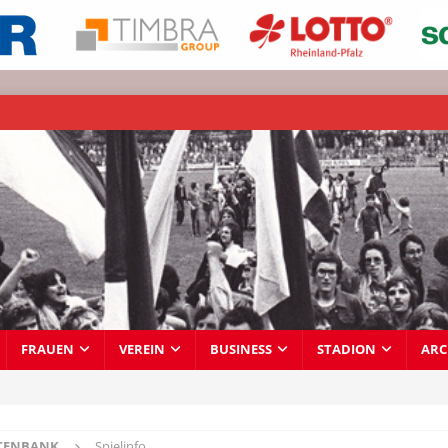
FRAUEN
VEREIN
BUSINESS
STADION
ARC
TENBANK
Spielinfo