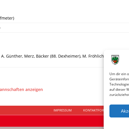
fmeter)
)
 A. Günther, Merz, Bäcker (88. Dexheimer), M. Fröhlich, Zimmer, Grab
Um dir ein 
Geräteinfor
Technologie
Mannschaften anzeigen
auf dieser 
zurückziehs
IMPRESSUM
KONTAKTFORMULAR
D
Akz