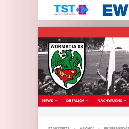
NEWS
OBERLIGA
NACHWUCHS
STARTSEITE
ARCHIV
ERGEBNISDA