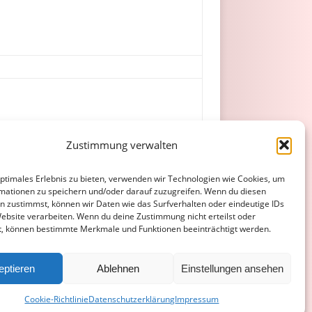
er (72. Balz), S. Schmitt, T. Bopp.
Zustimmung verwalten
optimales Erlebnis zu bieten, verwenden wir Technologien wie Cookies, um
mationen zu speichern und/oder darauf zuzugreifen. Wenn du diesen
n zustimmst, können wir Daten wie das Surfverhalten oder eindeutige IDs
Website verarbeiten. Wenn du deine Zustimmung nicht erteilst oder
t, können bestimmte Merkmale und Funktionen beeinträchtigt werden.
ATENSCHUTZERKLÄRUNG
COOKIE-RICHTLINIE (EU)
eptieren
Ablehnen
Einstellungen ansehen
Cookie-Richtlinie
Datenschutzerklärung
Impressum