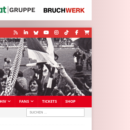
HIV
FANS
TICKETS
SHOP