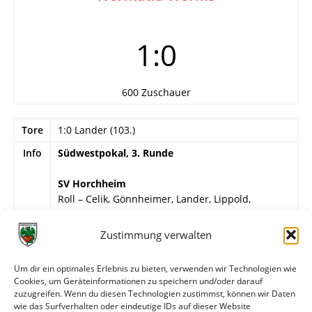
1:0
600 Zuschauer
Tore
1:0 Lander (103.)
Info
Südwestpokal, 3. Runde
SV Horchheim
Roll – Celik, Gönnheimer, Lander, Lippold,
Naßhan, Schlösser, Baron, Jaster, Selzer,
Hebenstreit (70. Cinar).
Zustimmung verwalten
Wormatia Worms
Um dir ein optimales Erlebnis zu bieten, verwenden wir Technologien wie
Reichel – Lamoth, Mager, Reeb, Merz (46. Balz),
Cookies, um Geräteinformationen zu speichern und/oder darauf
Jünger, M. Fröhlich, Zimmer, Bäcker (73. Graber),
zuzugreifen. Wenn du diesen Technologien zustimmst, können wir Daten
S. Schmitt, T. Bopp.
wie das Surfverhalten oder eindeutige IDs auf dieser Website