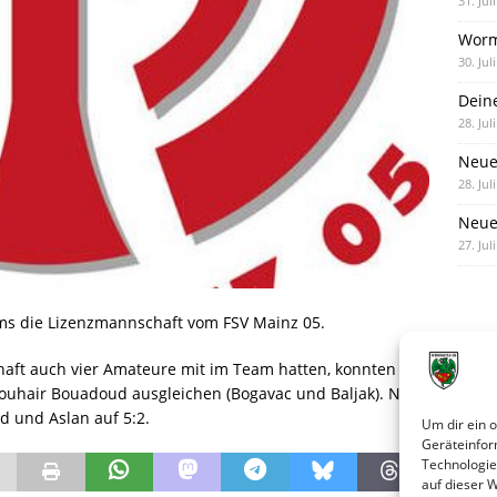
31. Jul
Worm
30. Jul
Dein
28. Jul
Neue
28. Jul
Neue 
27. Jul
rms die Lizenzmannschaft vom FSV Mainz 05.
haft auch vier Amateure mit im Team hatten, konnten
Zouhair Bouadoud ausgleichen (Bogavac und Baljak). Nach
d und Aslan auf 5:2.
Um dir ein 
Geräteinfor
Technologie
auf dieser 