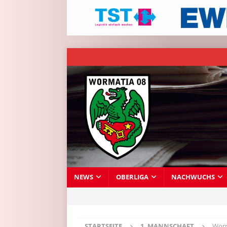
NEWS
OBERLIGA
NACHWUCHS
STARTSEITE
1. MANNSCHAFT
Worm