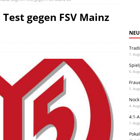
 Test gegen FSV Mainz
NEU
Trad
7. Aug
Spiel
6. Aug
Frau
5. Aug
Nock
4. Aug
4:1-
1. Aug
Poka