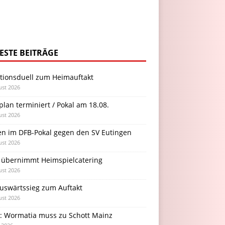
ESTE BEITRÄGE
itionsduell zum Heimauftakt
ust 2026
plan terminiert / Pokal am 18.08.
ust 2026
en im DFB-Pokal gegen den SV Eutingen
ust 2026
 übernimmt Heimspielcatering
ust 2026
Auswärtssieg zum Auftakt
ust 2026
l: Wormatia muss zu Schott Mainz