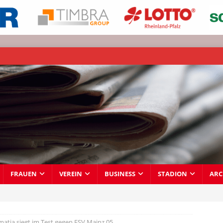
FRAUEN
VEREIN
BUSINESS
STADION
ARC
atia siegt im Test gegen FSV Mainz 05