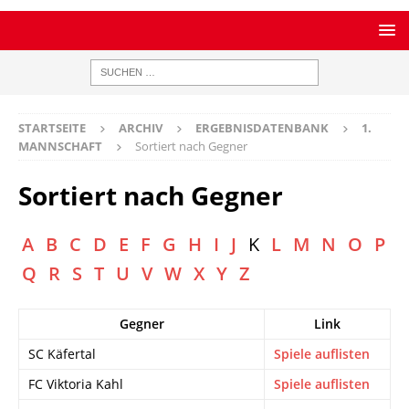
STARTSEITE
ARCHIV
ERGEBNISDATENBANK
1.
MANNSCHAFT
Sortiert nach Gegner
Sortiert nach Gegner
A
B
C
D
E
F
G
H
I
J
K
L
M
N
O
P
Q
R
S
T
U
V
W
X
Y
Z
Gegner
Link
SC Käfertal
Spiele auflisten
FC Viktoria Kahl
Spiele auflisten