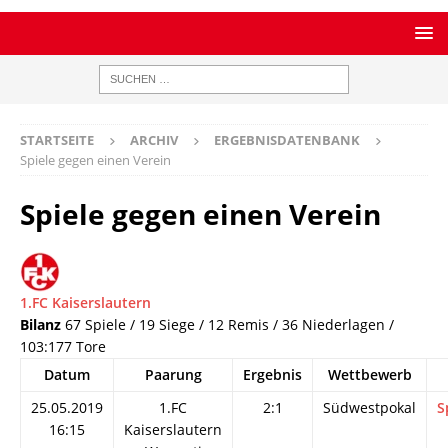
STARTSEITE
ARCHIV
ERGEBNISDATENBANK
Spiele gegen einen Verein
Spiele gegen einen Verein
1.FC Kaiserslautern
Bilanz
67 Spiele / 19 Siege / 12 Remis / 36 Niederlagen /
103:177 Tore
Datum
Paarung
Ergebnis
Wettbewerb
25.05.2019
1.FC
2:1
Südwestpokal
S
16:15
Kaiserslautern