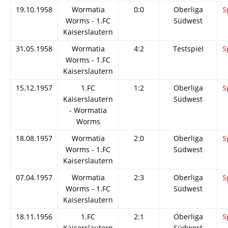
19.10.1958
Wormatia
0:0
Oberliga
S
Worms - 1.FC
Südwest
Kaiserslautern
31.05.1958
Wormatia
4:2
Testspiel
S
Worms - 1.FC
Kaiserslautern
15.12.1957
1.FC
1:2
Oberliga
S
Kaiserslautern
Südwest
- Wormatia
Worms
18.08.1957
Wormatia
2:0
Oberliga
S
Worms - 1.FC
Südwest
Kaiserslautern
07.04.1957
Wormatia
2:3
Oberliga
S
Worms - 1.FC
Südwest
Kaiserslautern
18.11.1956
1.FC
2:1
Oberliga
S
Kaiserslautern
Südwest