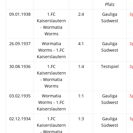
Pfalz
09.01.1938
1.FC
2:4
Gauliga
S
Kaiserslautern
Südwest
- Wormatia
Worms
26.09.1937
Wormatia
4:1
Gauliga
S
Worms - 1.FC
Südwest
Kaiserslautern
30.08.1936
1.FC
1:4
Testspiel
S
Kaiserslautern
- Wormatia
Worms
03.02.1935
Wormatia
1:1
Gauliga
S
Worms - 1.FC
Südwest
Kaiserslautern
02.12.1934
1.FC
1:3
Gauliga
S
Kaiserslautern
Südwest
- Wormatia