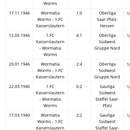
Worms
17.11.1946
Wormatia
1:0
Oberliga
S
Worms - 1.FC
Saar-Pfalz-
Kaiserslautern
Hessen
12.05.1946
1.FC
4:1
Oberliga
S
Kaiserslautern
Südwest
- Wormatia
Gruppe Nord
Worms
20.01.1946
Wormatia
2:4
Oberliga
S
Worms - 1.FC
Südwest
Kaiserslautern
Gruppe Nord
22.03.1940
1.FC
6:2
Gauliga
S
Kaiserslautern
Südwest
- Wormatia
Staffel Saar-
Worms
Pfalz
17.03.1940
Wormatia
2:2
Gauliga
S
Worms - 1.FC
Südwest
Kaiserslautern
Staffel Saar-