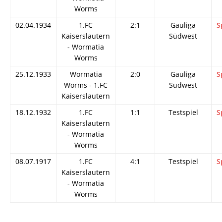
Worms
02.04.1934
1.FC
2:1
Gauliga
S
Kaiserslautern
Südwest
- Wormatia
Worms
25.12.1933
Wormatia
2:0
Gauliga
S
Worms - 1.FC
Südwest
Kaiserslautern
18.12.1932
1.FC
1:1
Testspiel
S
Kaiserslautern
- Wormatia
Worms
08.07.1917
1.FC
4:1
Testspiel
S
Kaiserslautern
- Wormatia
Worms