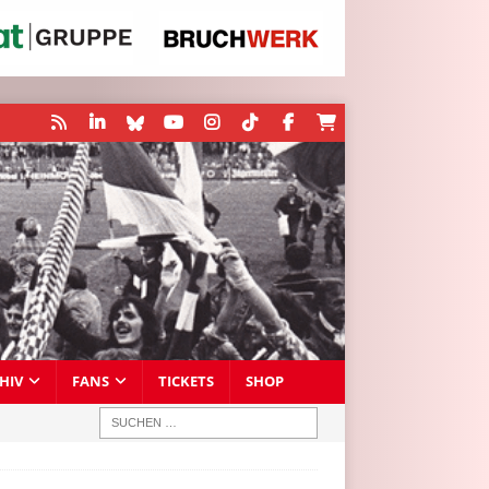
HIV
FANS
TICKETS
SHOP