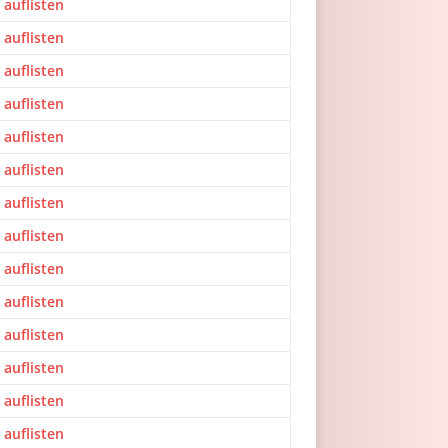
 auflisten
 auflisten
 auflisten
 auflisten
 auflisten
 auflisten
 auflisten
 auflisten
 auflisten
 auflisten
 auflisten
 auflisten
 auflisten
 auflisten