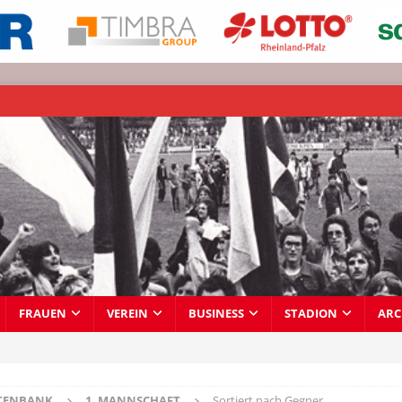
FRAUEN
VEREIN
BUSINESS
STADION
ARC
TENBANK
1. MANNSCHAFT
Sortiert nach Gegner