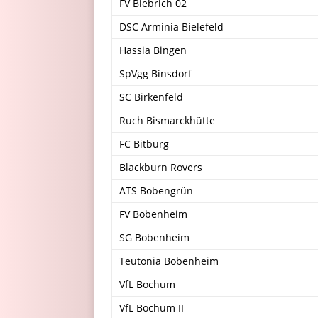
FV Biebrich 02
DSC Arminia Bielefeld
Hassia Bingen
SpVgg Binsdorf
SC Birkenfeld
Ruch Bismarckhütte
FC Bitburg
Blackburn Rovers
ATS Bobengrün
FV Bobenheim
SG Bobenheim
Teutonia Bobenheim
VfL Bochum
VfL Bochum II