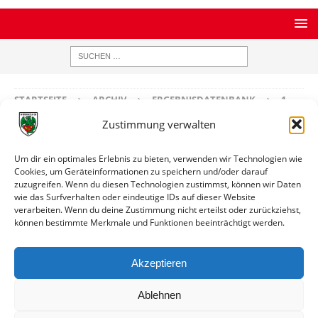
STARTSEITE
ARCHIV
ERGEBNISDATENBANK
1.
MANNSCHAFT
Sortiert nach Gegner
Zustimmung verwalten
Sortiert nach Gegner
Um dir ein optimales Erlebnis zu bieten, verwenden wir Technologien wie
Cookies, um Geräteinformationen zu speichern und/oder darauf
zuzugreifen. Wenn du diesen Technologien zustimmst, können wir Daten
A
B
C
D
E
F
G
H
I
J
K
L
M
N
O
P
wie das Surfverhalten oder eindeutige IDs auf dieser Website
Q
R
S
T
U
V
W
X
Y
Z
verarbeiten. Wenn du deine Zustimmung nicht erteilst oder zurückziehst,
können bestimmte Merkmale und Funktionen beeinträchtigt werden.
Gegner
Link
Akzeptieren
Spvgg Quierschied
Spiele auflisten
Ablehnen