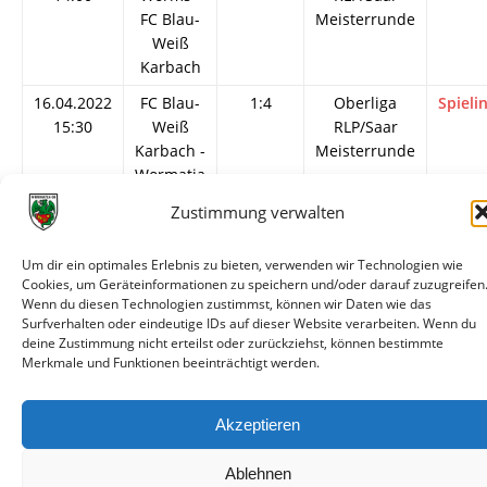
FC Blau-
Meisterrunde
Weiß
Karbach
16.04.2022
FC Blau-
1:4
Oberliga
Spieli
15:30
Weiß
RLP/Saar
Karbach -
Meisterrunde
Wormatia
Worms
Zustimmung verwalten
17.08.2019
Wormatia
3:0
Oberliga
Spieli
15:30
Worms -
Rheinland-
Um dir ein optimales Erlebnis zu bieten, verwenden wir Technologien wie
FC Blau-
Pfalz/Saar
Cookies, um Geräteinformationen zu speichern und/oder darauf zuzugreifen
Wenn du diesen Technologien zustimmst, können wir Daten wie das
Weiß
Surfverhalten oder eindeutige IDs auf dieser Website verarbeiten. Wenn du
Karbach
deine Zustimmung nicht erteilst oder zurückziehst, können bestimmte
Merkmale und Funktionen beeinträchtigt werden.
Akzeptieren
© VfR Wormatia Worms
Ablehnen