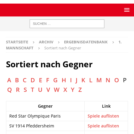
STARTSEITE
ARCHIV
ERGEBNISDATENBANK
1.
MANNSCHAFT
Sortiert nach Gegner
Sortiert nach Gegner
A
B
C
D
E
F
G
H
I
J
K
L
M
N
O
P
Q
R
S
T
U
V
W
X
Y
Z
Gegner
Link
Red Star Olympique Paris
Spiele auflisten
SV 1914 Pfeddersheim
Spiele auflisten