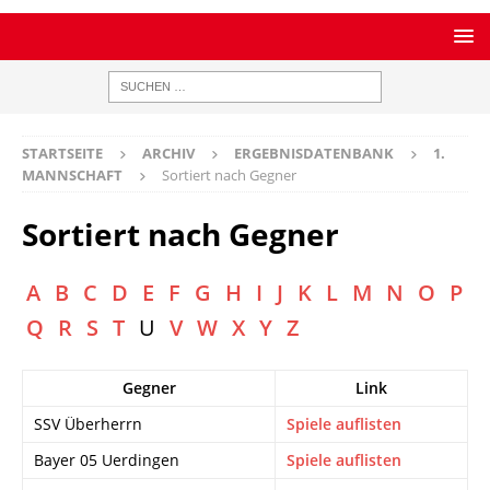
STARTSEITE
ARCHIV
ERGEBNISDATENBANK
1.
MANNSCHAFT
Sortiert nach Gegner
Sortiert nach Gegner
A
B
C
D
E
F
G
H
I
J
K
L
M
N
O
P
Q
R
S
T
U
V
W
X
Y
Z
Gegner
Link
SSV Überherrn
Spiele auflisten
Bayer 05 Uerdingen
Spiele auflisten