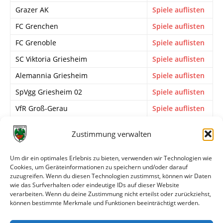
Grazer AK
Spiele auflisten
FC Grenchen
Spiele auflisten
FC Grenoble
Spiele auflisten
SC Viktoria Griesheim
Spiele auflisten
Alemannia Griesheim
Spiele auflisten
SpVgg Griesheim 02
Spiele auflisten
VfR Groß-Gerau
Spiele auflisten
Alemannia Groß-Rohrheim
Spiele auflisten
Zustimmung verwalten
SG Sonnenhof Großaspach
Spiele auflisten
VfB Großauheim
Spiele auflisten
Um dir ein optimales Erlebnis zu bieten, verwenden wir Technologien wie
Cookies, um Geräteinformationen zu speichern und/oder darauf
FC Grünsfeld
Spiele auflisten
zuzugreifen. Wenn du diesen Technologien zustimmst, können wir Daten
wie das Surfverhalten oder eindeutige IDs auf dieser Website
VfR Grünstadt
Spiele auflisten
verarbeiten. Wenn du deine Zustimmung nicht erteilst oder zurückziehst,
können bestimmte Merkmale und Funktionen beeinträchtigt werden.
SG Westhofen/Gundheim/Abenheim
Spiele auflisten