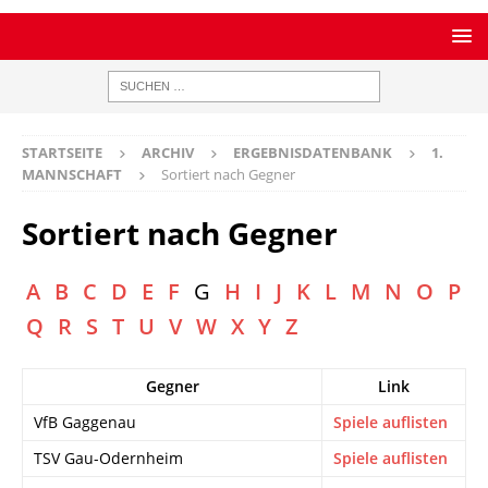
STARTSEITE
ARCHIV
ERGEBNISDATENBANK
1.
MANNSCHAFT
Sortiert nach Gegner
Sortiert nach Gegner
A
B
C
D
E
F
G
H
I
J
K
L
M
N
O
P
Q
R
S
T
U
V
W
X
Y
Z
Gegner
Link
VfB Gaggenau
Spiele auflisten
TSV Gau-Odernheim
Spiele auflisten