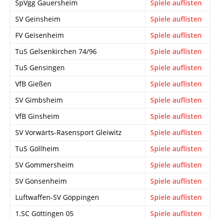
SpVgg Gauersheim
Spiele auflisten
SV Geinsheim
Spiele auflisten
FV Geisenheim
Spiele auflisten
TuS Gelsenkirchen 74/96
Spiele auflisten
TuS Gensingen
Spiele auflisten
VfB Gießen
Spiele auflisten
SV Gimbsheim
Spiele auflisten
VfB Ginsheim
Spiele auflisten
SV Vorwärts-Rasensport Gleiwitz
Spiele auflisten
TuS Göllheim
Spiele auflisten
SV Gommersheim
Spiele auflisten
SV Gonsenheim
Spiele auflisten
Luftwaffen-SV Göppingen
Spiele auflisten
1.SC Göttingen 05
Spiele auflisten