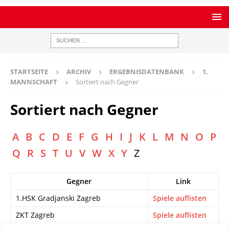
STARTSEITE
ARCHIV
ERGEBNISDATENBANK
1.
MANNSCHAFT
Sortiert nach Gegner
Sortiert nach Gegner
A
B
C
D
E
F
G
H
I
J
K
L
M
N
O
P
Q
R
S
T
U
V
W
X
Y
Z
Gegner
Link
1.HSK Gradjanski Zagreb
Spiele auflisten
ZKT Zagreb
Spiele auflisten