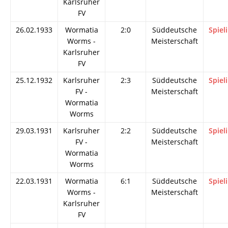
Karlsruher
FV
26.02.1933
Wormatia
2:0
Süddeutsche
Spiel
Worms -
Meisterschaft
Karlsruher
FV
25.12.1932
Karlsruher
2:3
Süddeutsche
Spiel
FV -
Meisterschaft
Wormatia
Worms
29.03.1931
Karlsruher
2:2
Süddeutsche
Spiel
FV -
Meisterschaft
Wormatia
Worms
22.03.1931
Wormatia
6:1
Süddeutsche
Spiel
Worms -
Meisterschaft
Karlsruher
FV