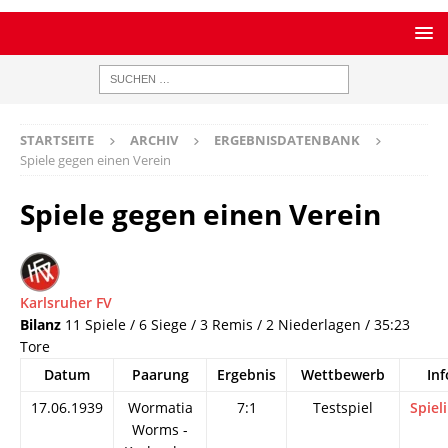
STARTSEITE
ARCHIV
ERGEBNISDATENBANK
Spiele gegen einen Verein
Spiele gegen einen Verein
Karlsruher FV
Bilanz
11 Spiele / 6 Siege / 3 Remis / 2 Niederlagen / 35:23
Tore
Datum
Paarung
Ergebnis
Wettbewerb
Inf
17.06.1939
Wormatia
7:1
Testspiel
Spiel
Worms -