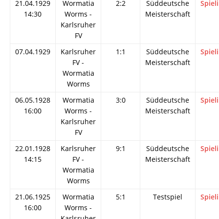
21.04.1929
Wormatia
2:2
Süddeutsche
Spiel
14:30
Worms -
Meisterschaft
Karlsruher
FV
07.04.1929
Karlsruher
1:1
Süddeutsche
Spiel
FV -
Meisterschaft
Wormatia
Worms
06.05.1928
Wormatia
3:0
Süddeutsche
Spiel
16:00
Worms -
Meisterschaft
Karlsruher
FV
22.01.1928
Karlsruher
9:1
Süddeutsche
Spiel
14:15
FV -
Meisterschaft
Wormatia
Worms
21.06.1925
Wormatia
5:1
Testspiel
Spiel
16:00
Worms -
Karlsruher