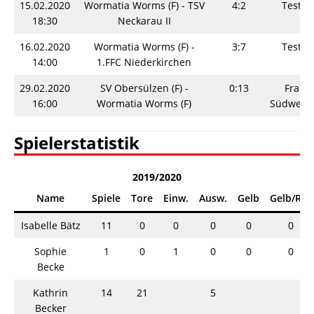
15.02.2020
Wormatia Worms (F) - TSV
4:2
Testsp
18:30
Neckarau II
16.02.2020
Wormatia Worms (F) -
3:7
Testsp
14:00
1.FFC Niederkirchen
29.02.2020
SV Obersülzen (F) -
0:13
Fraue
16:00
Wormatia Worms (F)
Südwestp
Spielerstatistik
2019/2020
Name
Spiele
Tore
Einw.
Ausw.
Gelb
Gelb/Rot
Isabelle Bätz
11
0
0
0
0
0
Sophie
1
0
1
0
0
0
Becke
Kathrin
14
21
5
Becker