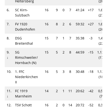
Heltersberg
(26)
6.
SC Kirn-
16
9
0
7
41:24
+17
1,69
Sulzbach
(27)
7.
FV 1920
16
8
2
6
59:32
+27
1,63
Dudenhofen
(26)
8.
DSG
15
7
1
7
35:38
-3
1,47
Breitenthal
(22)
9.
SG
15
5
2
8
44:59
-15
1,133
↓
Rimschweiler/​
(17)
Hornbach (N)
10.
1. FFC
16
5
3
8
30:48
-18
1,125
Niederkirchen
(18)
II
11.
FC 1919
14
2
1
11
20:62
-42
0,50
↓
Marnheim
(7)
12.
TSV Schott
16
2
0
14
20:72
-52
0,38