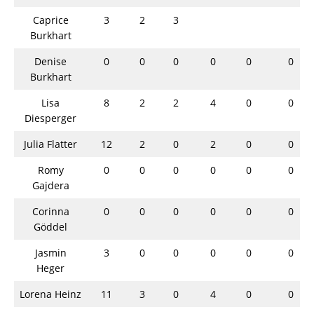
Caprice
3
2
3
Burkhart
Denise
0
0
0
0
0
0
Burkhart
Lisa
8
2
2
4
0
0
Diesperger
Julia Flatter
12
2
0
2
0
0
Romy
0
0
0
0
0
0
Gajdera
Corinna
0
0
0
0
0
0
Göddel
Jasmin
3
0
0
0
0
0
Heger
Lorena Heinz
11
3
0
4
0
0