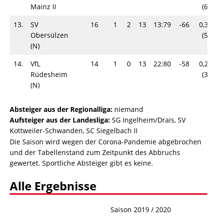
Mainz II
(6)
13.
SV
16
1
2
13
13:79
-66
0,31
Obersülzen
(5)
(N)
14.
VfL
14
1
0
13
22:80
-58
0,21
Rüdesheim
(3)
(N)
Absteiger aus der Regionalliga:
niemand
Aufsteiger aus der Landesliga:
SG Ingelheim/​Drais, SV
Kottweiler-Schwanden, SC Siegelbach II
Die Saison wird wegen der Corona-Pandemie abgebrochen
und der Tabellenstand zum Zeitpunkt des Abbruchs
gewertet. Sportliche Absteiger gibt es keine.
Alle Ergebnisse
Saison 2019 / 2020