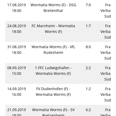
17.08.2019
Wormatia Worms (F) - DSG
7:0
Fraue
18:00
Breitenthal
Verbands
Südwe
24.08.2019
FC Marnheim - Wormatia
1:7
Fraue
18:00
Worms (F)
Verbands
Südwe
31.08.2019
Wormatia Worms (F) - VfL
8:0
Fraue
18:00
Rüdesheim
Verbands
Südwe
08.09.2019
1.FFC Ludwigshafen -
2:2
Fraue
15:00
Wormatia Worms (F)
Verbands
Südwe
14.09.2019
FV Dudenhofen (F) -
1:2
Fraue
16:00
Wormatia Worms (F)
Verbands
Südwe
21.09.2019
Wormatia Worms (F) - SV
6:2
Fraue
18:00
Bretzenheim
Verbands