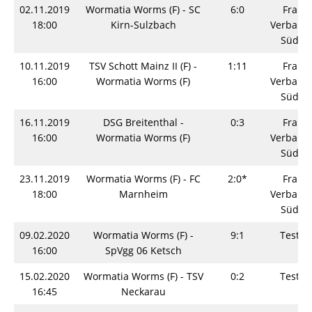
02.11.2019
Wormatia Worms (F) - SC
6:0
Fraue
18:00
Kirn-Sulzbach
Verbands
Südwe
10.11.2019
TSV Schott Mainz II (F) -
1:11
Fraue
16:00
Wormatia Worms (F)
Verbands
Südwe
16.11.2019
DSG Breitenthal -
0:3
Fraue
16:00
Wormatia Worms (F)
Verbands
Südwe
23.11.2019
Wormatia Worms (F) - FC
2:0*
Fraue
18:00
Marnheim
Verbands
Südwe
09.02.2020
Wormatia Worms (F) -
9:1
Testsp
16:00
SpVgg 06 Ketsch
15.02.2020
Wormatia Worms (F) - TSV
0:2
Testsp
16:45
Neckarau