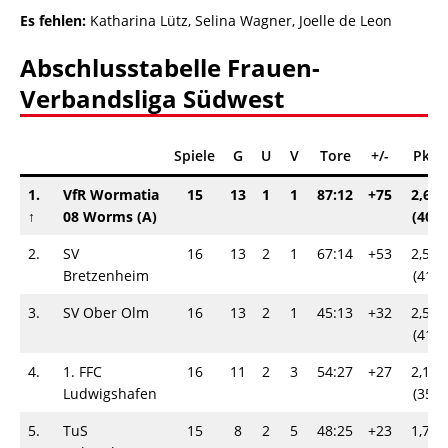
Es fehlen:
Katharina Lütz, Selina Wagner, Joelle de Leon
Abschlusstabelle Frauen-
Verbandsliga Südwest
Spiele
G
U
V
Tore
+/-
Pkt
1.
VfR Wormatia
15
13
1
1
87:12
+75
2,67
↑
08 Worms (A)
(40)
2.
SV
16
13
2
1
67:14
+53
2,56
Bretzenheim
(41)
3.
SV Ober Olm
16
13
2
1
45:13
+32
2,56
(41)
4.
1. FFC
16
11
2
3
54:27
+27
2,19
Ludwigshafen
(35)
5.
TuS
15
8
2
5
48:25
+23
1,73