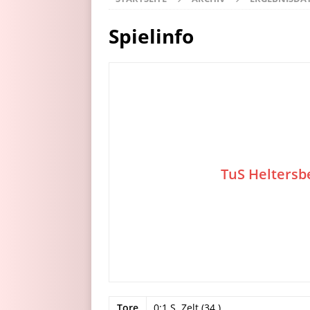
Spielinfo
TuS Heltersb
Tore
0:1 S. Zelt (34.)