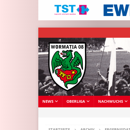
NEWS
OBERLIGA
NACHWUCHS
STARTSEITE
ARCHIV
ERGEBNISDA