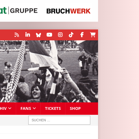
HIV
FANS
TICKETS
SHOP