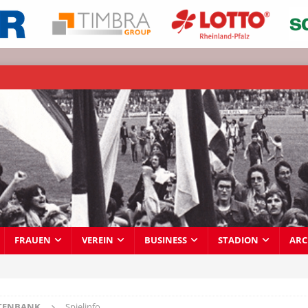
FRAUEN
VEREIN
BUSINESS
STADION
ARC
TENBANK
Spielinfo