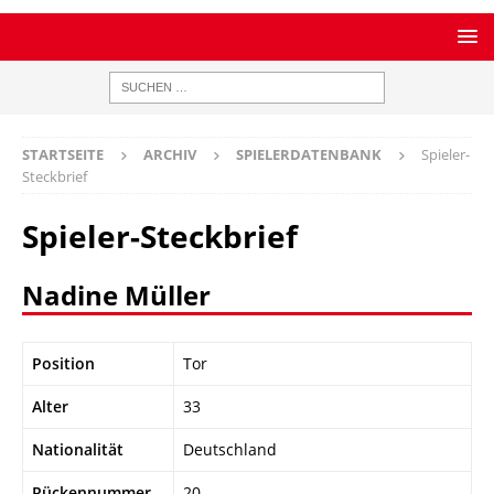
STARTSEITE
ARCHIV
SPIELERDATENBANK
Spieler-
Steckbrief
Spieler-Steckbrief
Nadine Müller
Position
Tor
Alter
33
Nationalität
Deutschland
Rückennummer
20