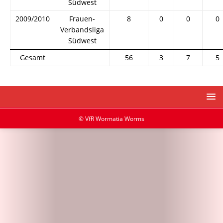
Südwest
2009/2010
Frauen-
8
0
0
0
Verbandsliga
Südwest
Gesamt
56
3
7
5
© VfR Wormatia Worms