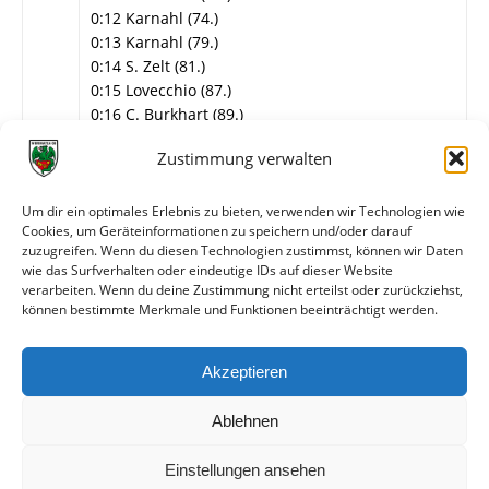
0:12 Karnahl (74.)
0:13 Karnahl (79.)
0:14 S. Zelt (81.)
0:15 Lovecchio (87.)
0:16 C. Burkhart (89.)
Info
8. Spieltag
Zustimmung verwalten
Wormatia Worms
Um dir ein optimales Erlebnis zu bieten, verwenden wir Technologien wie
Bätz – Stock, S. Schmitt, A. Zelt, Flatter, Rau (51.
Cookies, um Geräteinformationen zu speichern und/oder darauf
Lovecchio), Heinz, Diesperger (51. C. Burkhart), S.
zuzugreifen. Wenn du diesen Technologien zustimmst, können wir Daten
Zelt, Karnahl, Becker (58. Konnermann).
wie das Surfverhalten oder eindeutige IDs auf dieser Website
verarbeiten. Wenn du deine Zustimmung nicht erteilst oder zurückziehst,
können bestimmte Merkmale und Funktionen beeinträchtigt werden.
Weitere Daten
Akzeptieren
Alle bisherigen Partien der beiden Mannschaften
anzeigen
Ablehnen
Einstellungen ansehen