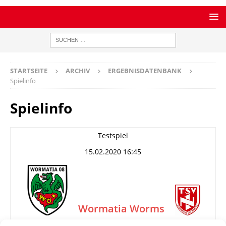
STARTSEITE
ARCHIV
ERGEBNISDATENBANK
Spielinfo
Spielinfo
Testspiel
15.02.2020 16:45
Wormatia Worms
(F)
TSV Neckarau
–