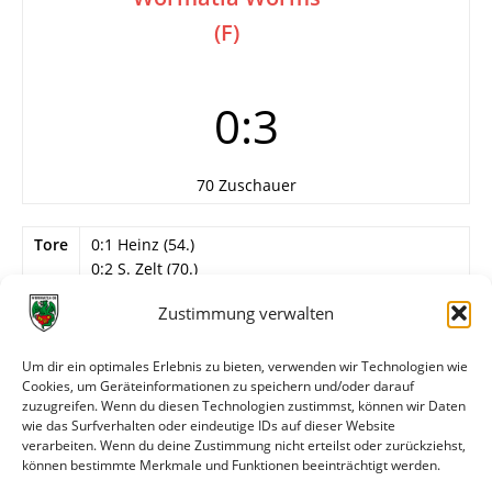
(F)
0:3
70 Zuschauer
Tore
0:1 Heinz (54.)
0:2 S. Zelt (70.)
0:3 Schildhorn (90.)
Zustimmung verwalten
Info
14. Spieltag
Um dir ein optimales Erlebnis zu bieten, verwenden wir Technologien wie
Wormatia Worms
Cookies, um Geräteinformationen zu speichern und/oder darauf
Heger – Karnahl, Rau, A. Zelt, Stock, S. Zelt,
zuzugreifen. Wenn du diesen Technologien zustimmst, können wir Daten
Stiebing, Heinz, Schildhorn, Lovecchio, Becker.
wie das Surfverhalten oder eindeutige IDs auf dieser Website
verarbeiten. Wenn du deine Zustimmung nicht erteilst oder zurückziehst,
können bestimmte Merkmale und Funktionen beeinträchtigt werden.
Weitere Daten