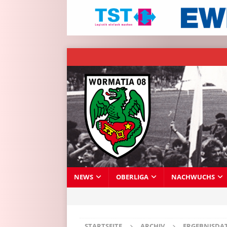
NEWS
OBERLIGA
NACHWUCHS
STARTSEITE
ARCHIV
ERGEBNISDA