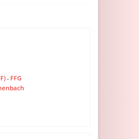
F)
FFG
–
henbach