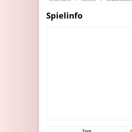
Spielinfo
Tore
1