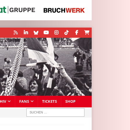
HIV
FANS
TICKETS
SHOP