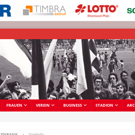
FRAUEN
VEREIN
BUSINESS
STADION
ARC
TENBANK
Spielinfo