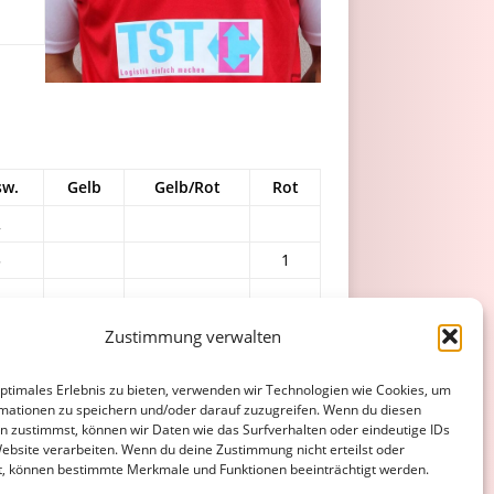
sw.
Gelb
Gelb/Rot
Rot
2
5
1
1
3
Zustimmung verwalten
0
0
0
0
optimales Erlebnis zu bieten, verwenden wir Technologien wie Cookies, um
1
0
0
0
mationen zu speichern und/oder darauf zuzugreifen. Wenn du diesen
n zustimmst, können wir Daten wie das Surfverhalten oder eindeutige IDs
2
0
0
1
Website verarbeiten. Wenn du deine Zustimmung nicht erteilst oder
t, können bestimmte Merkmale und Funktionen beeinträchtigt werden.