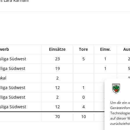
s Lara Karnahl
werb
Einsätze
Tore
Einw.
Au
sliga Südwest
23
5
1
liga Südwest
19
1
kal
2
liga Südwest
12
1
liga Südwest
2
0
2
Um dir ein 
sliga Südwest
12
4
2
Geräteinfor
Technologie
70
10
6
1
auf dieser 
zurückziehs