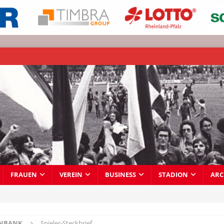
FRAUEN
VEREIN
BUSINESS
STADION
ARC
ENBANK
Spieler-Steckbrief