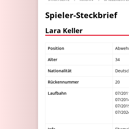
Spieler-Steckbrief
Lara Keller
Position
Abweh
Alter
34
Nationalität
Deutsc
Rückennummer
20
Laufbahn
07/201
07/201
07/201
07/202