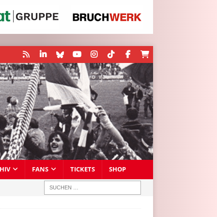
HIV
FANS
TICKETS
SHOP