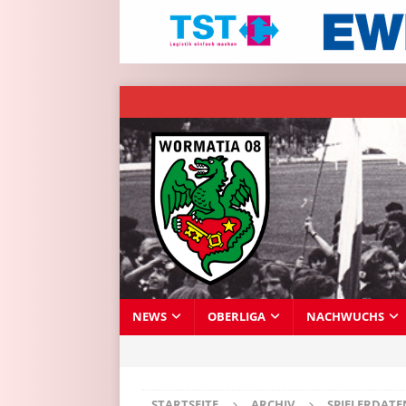
NEWS
OBERLIGA
NACHWUCHS
STARTSEITE
ARCHIV
SPIELERDAT