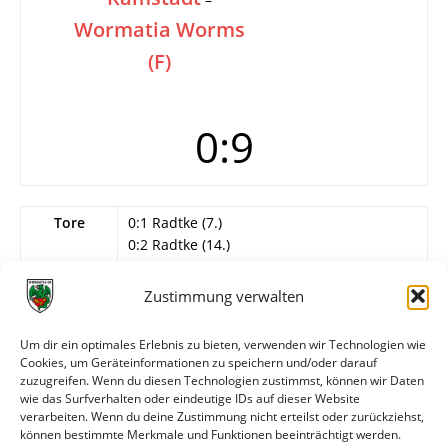
Wormatia Worms
(F)
0:9
Tore
0:1 Radtke (7.)
0:2 Radtke (14.)
0:3 Konnermann (23.)
0:4 Wagner (28.)
Zustimmung verwalten
0:5 S. Schmitt (39.)
0:6 Konnermann (53.)
Um dir ein optimales Erlebnis zu bieten, verwenden wir Technologien wie
0:7 Rau (58.)
Cookies, um Geräteinformationen zu speichern und/oder darauf
0:8 Radtke (81.)
zuzugreifen. Wenn du diesen Technologien zustimmst, können wir Daten
0:9 Flatter (82.)
wie das Surfverhalten oder eindeutige IDs auf dieser Website
verarbeiten. Wenn du deine Zustimmung nicht erteilst oder zurückziehst,
können bestimmte Merkmale und Funktionen beeinträchtigt werden.