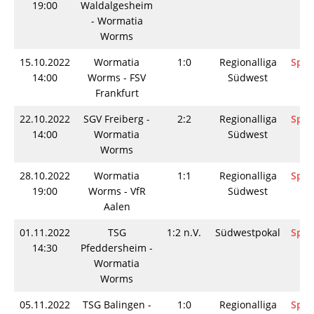
19:00
Waldalgesheim
- Wormatia
Worms
15.10.2022
Wormatia
1:0
Regionalliga
Spie
14:00
Worms - FSV
Südwest
Frankfurt
22.10.2022
SGV Freiberg -
2:2
Regionalliga
Spie
14:00
Wormatia
Südwest
Worms
28.10.2022
Wormatia
1:1
Regionalliga
Spie
19:00
Worms - VfR
Südwest
Aalen
01.11.2022
TSG
1:2 n.V.
Südwestpokal
Spie
14:30
Pfeddersheim -
Wormatia
Worms
05.11.2022
TSG Balingen -
1:0
Regionalliga
Spie