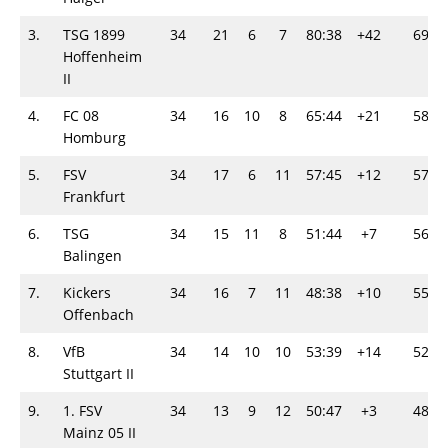
3.
TSG 1899
34
21
6
7
80:38
+42
69
Hoffenheim
II
4.
FC 08
34
16
10
8
65:44
+21
58
Homburg
5.
FSV
34
17
6
11
57:45
+12
57
Frankfurt
6.
TSG
34
15
11
8
51:44
+7
56
Balingen
7.
Kickers
34
16
7
11
48:38
+10
55
Offenbach
8.
VfB
34
14
10
10
53:39
+14
52
Stuttgart II
9.
1. FSV
34
13
9
12
50:47
+3
48
Mainz 05 II