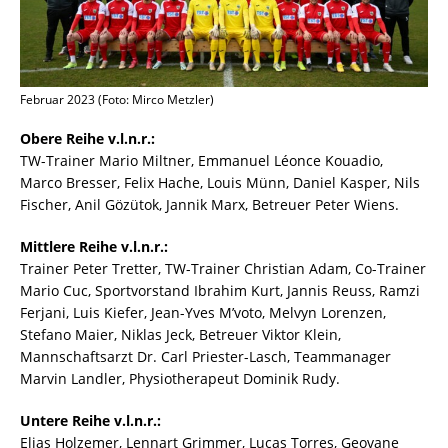
Februar 2023 (Foto: Mirco Metzler)
Obere Reihe v.l.n.r.:
TW-Trainer Mario Miltner, Emmanuel Léonce Kouadio,
Marco Bresser, Felix Hache, Louis Münn, Daniel Kasper, Nils
Fischer, Anil Gözütok, Jannik Marx, Betreuer Peter Wiens.
Mittlere Reihe v.l.n.r.:
Trainer Peter Tretter, TW-Trainer Christian Adam, Co-Trainer
Mario Cuc, Sportvorstand Ibrahim Kurt, Jannis Reuss, Ramzi
Ferjani, Luis Kiefer, Jean-Yves M’voto, Melvyn Lorenzen,
Stefano Maier, Niklas Jeck, Betreuer Viktor Klein,
Mannschaftsarzt Dr. Carl Priester-Lasch, Teammanager
Marvin Landler, Physiotherapeut Dominik Rudy.
Untere Reihe v.l.n.r.:
Elias Holzemer, Lennart Grimmer, Lucas Torres, Geovane