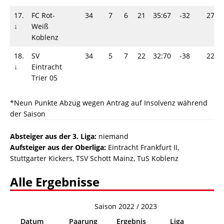
17.
FC Rot-
34
7
6
21
35:67
-32
27
↓
Weiß
Koblenz
18.
SV
34
5
7
22
32:70
-38
22
↓
Eintracht
Trier 05
*Neun Punkte Abzug wegen Antrag auf Insolvenz während
der Saison
Absteiger aus der 3. Liga:
niemand
Aufsteiger aus der Oberliga:
Eintracht Frankfurt II,
Stuttgarter Kickers, TSV Schott Mainz, TuS Koblenz
Alle Ergebnisse
Saison 2022 / 2023
Datum
Paarung
Ergebnis
Liga
In