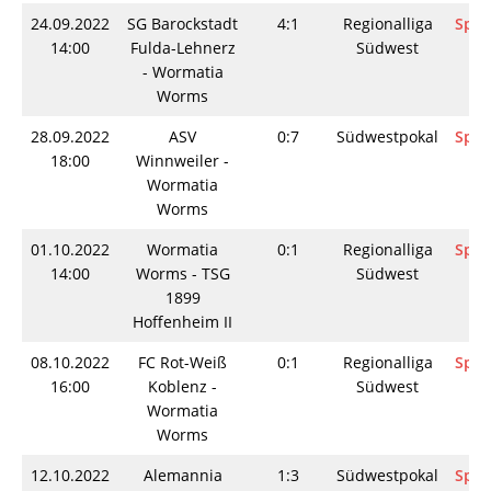
24.09.2022
SG Barockstadt
4:1
Regionalliga
Spie
14:00
Fulda-Lehnerz
Südwest
- Wormatia
Worms
28.09.2022
ASV
0:7
Südwestpokal
Spie
18:00
Winnweiler -
Wormatia
Worms
01.10.2022
Wormatia
0:1
Regionalliga
Spie
14:00
Worms - TSG
Südwest
1899
Hoffenheim II
08.10.2022
FC Rot-Weiß
0:1
Regionalliga
Spie
16:00
Koblenz -
Südwest
Wormatia
Worms
12.10.2022
Alemannia
1:3
Südwestpokal
Spie