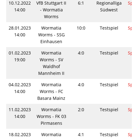
10.12.2022
VfB Stuttgart II
6:1
Regionalliga
Spie
14:00
- Wormatia
Südwest
Worms
28.01.2023
Wormatia
10:0
Testspiel
Spie
14:00
Worms - SSG
Einhausen
01.02.2023
Wormatia
4:0
Testspiel
Spie
19:00
Worms - SV
Waldhof
Mannheim II
04.02.2023
Wormatia
4:0
Testspiel
Spie
14:00
Worms - FC
Basara Mainz
11.02.2023
Wormatia
2:0
Testspiel
Spie
14:00
Worms - FK 03
Pirmasens
18.02.2023
Wormatia
4:1
Testspiel
Spie