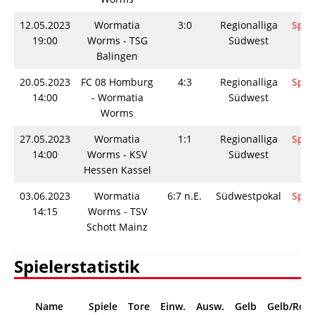
12.05.2023
Wormatia
3:0
Regionalliga
Spie
19:00
Worms - TSG
Südwest
Balingen
20.05.2023
FC 08 Homburg
4:3
Regionalliga
Spie
14:00
- Wormatia
Südwest
Worms
27.05.2023
Wormatia
1:1
Regionalliga
Spie
14:00
Worms - KSV
Südwest
Hessen Kassel
03.06.2023
Wormatia
6:7 n.E.
Südwestpokal
Spie
14:15
Worms - TSV
Schott Mainz
Spielerstatistik
Name
Spiele
Tore
Einw.
Ausw.
Gelb
Gelb/Rot