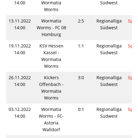
14:00
Wormatia
Südwest
Worms
13.11.2022
Wormatia
2:5
Regionalliga
Spie
14:00
Worms - FC 08
Südwest
Homburg
19.11.2022
KSV Hessen
1:1
Regionalliga
Spie
14:00
Kassel -
Südwest
Wormatia
Worms
26.11.2022
Kickers
3:0
Regionalliga
Spie
14:00
Offenbach -
Südwest
Wormatia
Worms
03.12.2022
Wormatia
0:1
Regionalliga
Spie
14:00
Worms - FC-
Südwest
Astoria
Walldorf