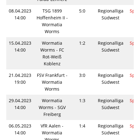
08.04.2023
TSG 1899
5:0
Regionalliga
Spie
14:00
Hoffenheim II -
Südwest
Wormatia
Worms
15.04.2023
Wormatia
1:2
Regionalliga
Spie
14:00
Worms - FC
Südwest
Rot-Weiß
Koblenz
21.04.2023
FSV Frankfurt -
3:0
Regionalliga
Spie
19:00
Wormatia
Südwest
Worms
29.04.2023
Wormatia
1:3
Regionalliga
Spie
14:00
Worms - SGV
Südwest
Freiberg
06.05.2023
VfR Aalen -
1:4
Regionalliga
Spie
14:00
Wormatia
Südwest
Worms