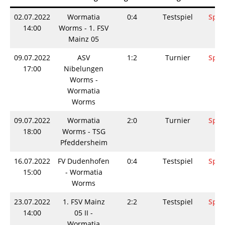
02.07.2022
Wormatia
0:4
Testspiel
Spie
14:00
Worms - 1. FSV
Mainz 05
09.07.2022
ASV
1:2
Turnier
Spie
17:00
Nibelungen
Worms -
Wormatia
Worms
09.07.2022
Wormatia
2:0
Turnier
Spie
18:00
Worms - TSG
Pfeddersheim
16.07.2022
FV Dudenhofen
0:4
Testspiel
Spie
15:00
- Wormatia
Worms
23.07.2022
1. FSV Mainz
2:2
Testspiel
Spie
14:00
05 II -
Wormatia