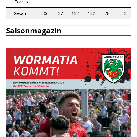
Torres
Gesamt
506
37
132
132
78
3
Saisonmagazin