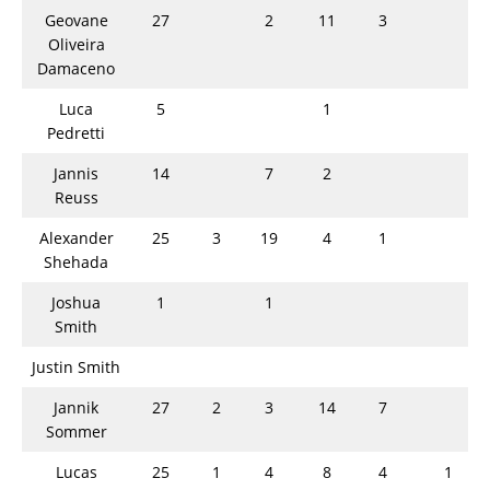
Geovane
27
2
11
3
Oliveira
Damaceno
Luca
5
1
Pedretti
Jannis
14
7
2
Reuss
Alexander
25
3
19
4
1
Shehada
Joshua
1
1
Smith
Justin Smith
Jannik
27
2
3
14
7
Sommer
Lucas
25
1
4
8
4
1