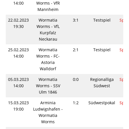
14:00
Worms - VfR
Mannheim
22.02.2023
Wormatia
3:1
Testspiel
Spie
19:30
Worms - VfL
Kurpfalz
Neckarau
25.02.2023
Wormatia
2:1
Testspiel
Spie
14:00
Worms - FC-
Astoria
Walldorf
05.03.2023
Wormatia
0:0
Regionalliga
Spie
14:00
Worms - SSV
Südwest
Ulm 1846
15.03.2023
Arminia
1:2
Südwestpokal
Spie
19:00
Ludwigshafen -
Wormatia
Worms