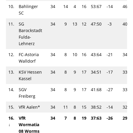
10.
Bahlinger
34
14
4
16
53:67
-14
46
SC
11.
SG
34
9
13
12
47:50
-3
40
Barockstadt
Fulda-
Lehnerz
12.
FC-Astoria
34
8
10
16
43:64
-21
34
Walldorf
13.
KSV Hessen
34
8
9
17
34:51
-17
33
Kassel
14.
SGV
34
8
9
17
41:68
-27
33
Freiberg
15.
VfR Aalen*
34
11
8
15
38:52
-14
32
16.
VfR
34
7
8
19
37:63
-26
29
↓
Wormatia
08 Worms