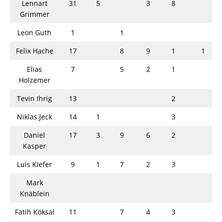
Lennart
31
5
3
8
Grimmer
Leon Guth
1
1
Felix Hache
17
8
9
1
1
Elias
7
5
2
1
Holzemer
Tevin Ihrig
13
2
Niklas Jeck
14
1
3
Daniel
17
3
9
6
2
Kasper
Luis Kiefer
9
1
7
2
3
Mark
Knäblein
Fatih Köksal
11
7
4
3