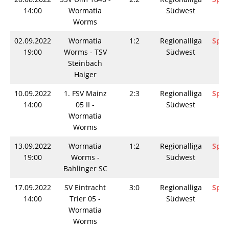
14:00
Wormatia
Südwest
Worms
02.09.2022
Wormatia
1:2
Regionalliga
Spie
19:00
Worms - TSV
Südwest
Steinbach
Haiger
10.09.2022
1. FSV Mainz
2:3
Regionalliga
Spie
14:00
05 II -
Südwest
Wormatia
Worms
13.09.2022
Wormatia
1:2
Regionalliga
Spie
19:00
Worms -
Südwest
Bahlinger SC
17.09.2022
SV Eintracht
3:0
Regionalliga
Spie
14:00
Trier 05 -
Südwest
Wormatia
Worms