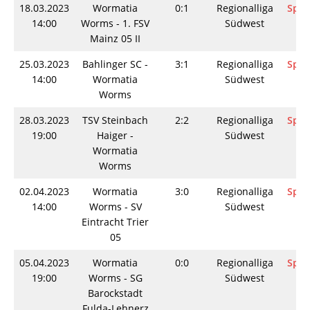
18.03.2023
Wormatia
0:1
Regionalliga
Spie
14:00
Worms - 1. FSV
Südwest
Mainz 05 II
25.03.2023
Bahlinger SC -
3:1
Regionalliga
Spie
14:00
Wormatia
Südwest
Worms
28.03.2023
TSV Steinbach
2:2
Regionalliga
Spie
19:00
Haiger -
Südwest
Wormatia
Worms
02.04.2023
Wormatia
3:0
Regionalliga
Spie
14:00
Worms - SV
Südwest
Eintracht Trier
05
05.04.2023
Wormatia
0:0
Regionalliga
Spie
19:00
Worms - SG
Südwest
Barockstadt
Fulda-Lehnerz