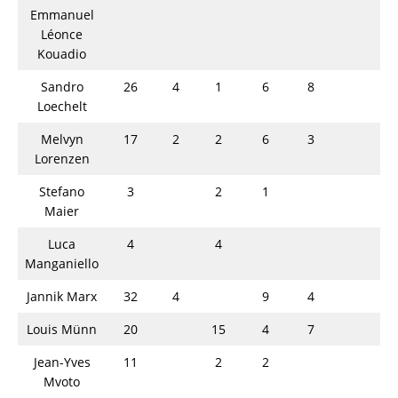
Emmanuel
Léonce
Kouadio
Sandro
26
4
1
6
8
Loechelt
Melvyn
17
2
2
6
3
Lorenzen
Stefano
3
2
1
Maier
Luca
4
4
Manganiello
Jannik Marx
32
4
9
4
Louis Münn
20
15
4
7
Jean-Yves
11
2
2
Mvoto