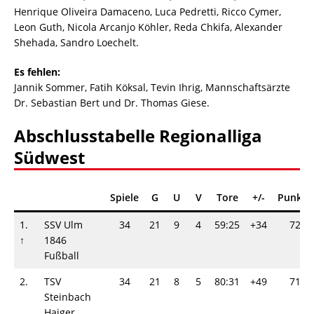
Henrique Oliveira Damaceno, Luca Pedretti, Ricco Cymer,
Leon Guth, Nicola Arcanjo Köhler, Reda Chkifa, Alexander
Shehada, Sandro Loechelt.
Es fehlen:
Jannik Sommer, Fatih Köksal, Tevin Ihrig, Mannschaftsärzte
Dr. Sebastian Bert und Dr. Thomas Giese.
Abschlusstabelle Regionalliga
Südwest
Spiele
G
U
V
Tore
+/-
Punkte
1.
SSV Ulm
34
21
9
4
59:25
+34
72
↑
1846
Fußball
2.
TSV
34
21
8
5
80:31
+49
71
Steinbach
Haiger