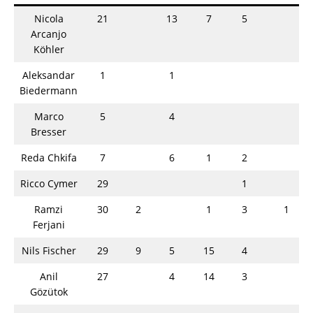
Nicola
21
13
7
5
Arcanjo
Köhler
Aleksandar
1
1
Biedermann
Marco
5
4
Bresser
Reda Chkifa
7
6
1
2
Ricco Cymer
29
1
Ramzi
30
2
1
3
1
Ferjani
Nils Fischer
29
9
5
15
4
Anil
27
4
14
3
Gözütok