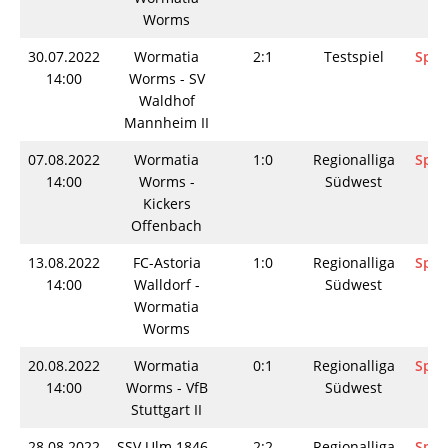
Worms
30.07.2022
Wormatia
2:1
Testspiel
Spie
14:00
Worms - SV
Waldhof
Mannheim II
07.08.2022
Wormatia
1:0
Regionalliga
Spie
14:00
Worms -
Südwest
Kickers
Offenbach
13.08.2022
FC-Astoria
1:0
Regionalliga
Spie
14:00
Walldorf -
Südwest
Wormatia
Worms
20.08.2022
Wormatia
0:1
Regionalliga
Spie
14:00
Worms - VfB
Südwest
Stuttgart II
28.08.2022
SSV Ulm 1846 -
2:2
Regionalliga
Spie