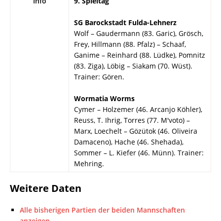
Info
9. Spieltag
SG Barockstadt Fulda-Lehnerz
Wolf – Gaudermann (83. Garic), Grösch,
Frey, Hillmann (88. Pfalz) – Schaaf,
Ganime – Reinhard (88. Lüdke), Pomnitz
(83. Ziga), Löbig – Siakam (70. Wüst).
Trainer: Gören.
Wormatia Worms
Cymer – Holzemer (46. Arcanjo Köhler),
Reuss, T. Ihrig, Torres (77. M'voto) –
Marx, Loechelt – Gözütok (46. Oliveira
Damaceno), Hache (46. Shehada),
Sommer – L. Kiefer (46. Münn). Trainer:
Mehring.
Weitere Daten
Alle bisherigen Partien der beiden Mannschaften
anzeigen