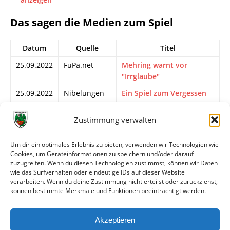
Das sagen die Medien zum Spiel
Datum
Quelle
Titel
25.09.2022
FuPa.net
Mehring warnt vor
"Irrglaube"
25.09.2022
Nibelungen
Ein Spiel zum Vergessen
Kurier
Zustimmung verwalten
24.09.2022
torgranate.de
Hillmann überragt:
Barockstadts nächster
Sieg gegen Worms
Um dir ein optimales Erlebnis zu bieten, verwenden wir Technologien wie
Cookies, um Geräteinformationen zu speichern und/oder darauf
24.09.2022
wormatia.de
Wormatia gibt
zuzugreifen. Wenn du diesen Technologien zustimmst, können wir Daten
Schützenhilfe in der
wie das Surfverhalten oder eindeutige IDs auf dieser Website
verarbeiten. Wenn du deine Zustimmung nicht erteilst oder zurückziehst,
Barockstadt
können bestimmte Merkmale und Funktionen beeinträchtigt werden.
23.09.2022
FuPa.net
Der Neuling passt ins
Wormatia Beuteschema
Akzeptieren
23.09.2022
wormatia.de
Vorbericht