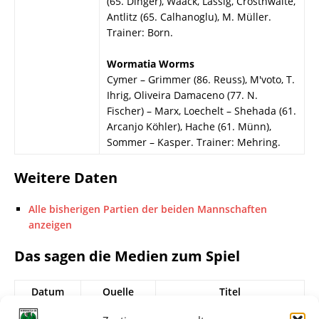
(65. Dinger), Waack, Lässig, Crosthwaite,
Antlitz (65. Calhanoglu), M. Müller.
Trainer: Born.
Wormatia Worms
Cymer – Grimmer (86. Reuss), M'voto, T.
Ihrig, Oliveira Damaceno (77. N.
Fischer) – Marx, Loechelt – Shehada (61.
Arcanjo Köhler), Hache (61. Münn),
Sommer – Kasper. Trainer: Mehring.
Weitere Daten
Alle bisherigen Partien der beiden Mannschaften
anzeigen
Das sagen die Medien zum Spiel
Datum
Quelle
Titel
14.08.2022
FuPa.net
Wormatia: Gute Leistung,