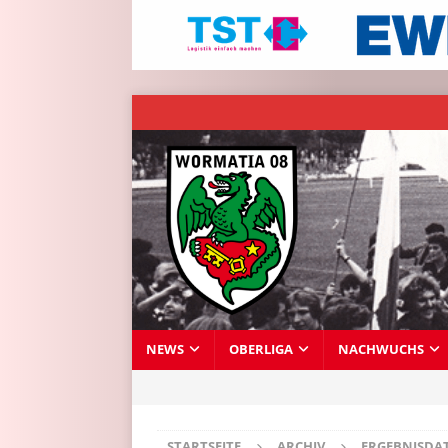
NEWS
OBERLIGA
NACHWUCHS
STARTSEITE
ARCHIV
ERGEBNISDA