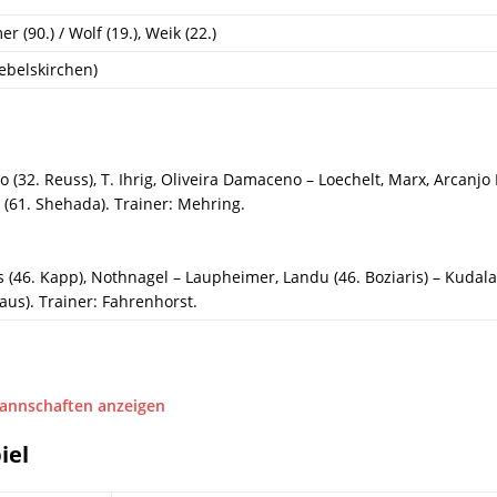
 (90.) / Wolf (19.), Weik (22.)
ebelskirchen)
 (32. Reuss), T. Ihrig, Oliveira Damaceno – Loechelt, Marx, Arcanj
 (61. Shehada). Trainer: Mehring.
s (46. Kapp), Nothnagel – Laupheimer, Landu (46. Boziaris) – Kudala
aus). Trainer: Fahrenhorst.
Mannschaften anzeigen
iel