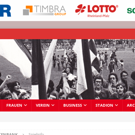
FRAUEN
VEREIN
BUSINESS
STADION
ARC
TENBANK
Spielinfo