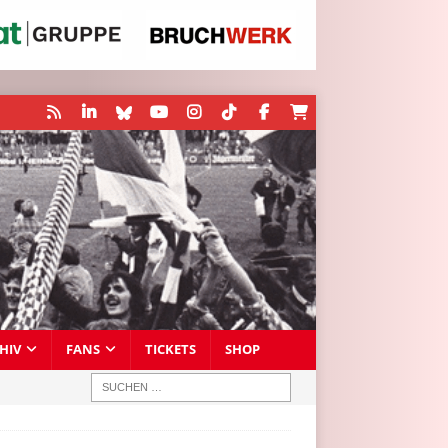
HIV
FANS
TICKETS
SHOP